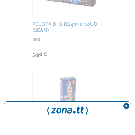
PELOTA DHS RS40+ 1* 10UD
(SEAM)
DHS
5,90 €
x
PELOTA DHS DUAL ABS D40+
2* ( 10 UNIDADES )