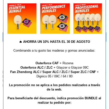
AÑADIR AL CARRITO
DESCRIPCIÓN Y CARACTERÍSTICAS
PELOTAS SANWEI
🔥
AHORRA UN 10% HASTA EL 30 DE AGOSTO
Pelota DHS RS40+ 3***
Combinando a tu gusto las maderas y gomas anunciadas:
WTT ITTF 6ud (seam)
Outerforce CAF
+ Rozena
Outerforce ALC / ZLC
+ Glayzer o Glayzer 09C
Fan Zhendong ALC / Super ALC / ZLC / Super ZLC / CNF
+
La DHS RS40+ es una pelota de plástico de 3 estrellas de alta calidad de
Dignics 05 / 09C / 64 / 80
DHS, diseñada como pelota oficial de competición para los eventos de la
WTT de 2025 a 2028. Fabricada con plástico reciclado PCR, refleja el
La promoción no se aplica a los pedidos realizados a través
impulso de DHS hacia la sostenibilidad.
de la web.
Para beneficiarte del descuento, indica promoción BUNDLE al
realizar tu pedido por:
ARTÍCULOS QUE TE PUEDEN INTERESAR...