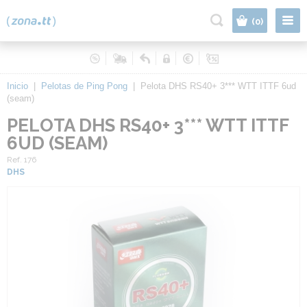
|
(0)
Inicio
|
Pelotas de Ping Pong
|
Pelota DHS RS40+ 3*** WTT ITTF 6ud
(seam)
PELOTA DHS RS40+ 3*** WTT ITTF
6UD (SEAM)
Ref. 176
DHS