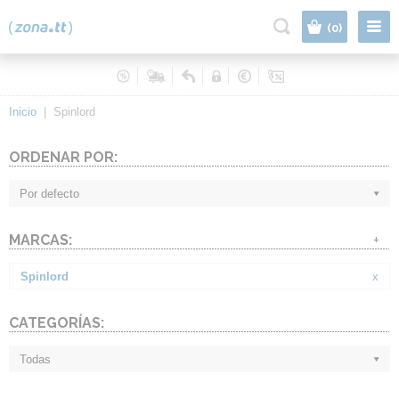
|
(0)
Inicio
|
Spinlord
ORDENAR POR:
Por defecto
MARCAS:
+
Spinlord
x
CATEGORÍAS:
Todas