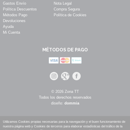
Gastos Envío
Nota Legal
Política Descuentos
Compra Segura
Métodos Pago
Política de Cookies
Devoluciones
Ayuda
Mi Cuenta
MÉTODOS DE PAGO
© 2026 Zona TT
Todos los derechos reservados
diseño:
dommia
Utilizamos Cookies propias necesarias para la navegación y el buen funcionamiento de
nuestra página web y Cookies de terceros para elaborar estadísticas del tráfico de la