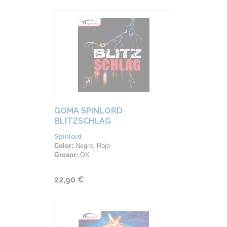
GOMA SPINLORD
BLITZSCHLAG
Spinlord
Color:
Negro, Rojo
Grosor:
OX
22,90 €