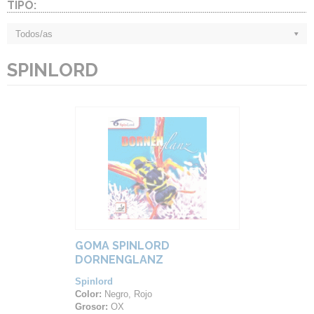
TIPO:
Todos/as
SPINLORD
GOMA SPINLORD
DORNENGLANZ
Spinlord
Color:
Negro, Rojo
Grosor:
OX