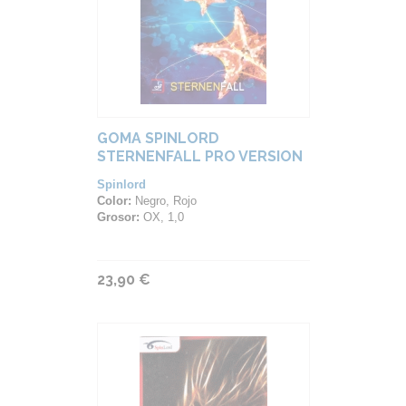
GOMA SPINLORD
STERNENFALL PRO VERSION
Spinlord
Color:
Negro, Rojo
Grosor:
OX, 1,0
23,90 €