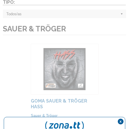
TIPO:
Todos/as
SAUER & TRÖGER
GOMA SAUER & TRÖGER
HASS
Sauer & Tröger
Color:
Negro, Rojo
x
Grosor:
1.5, 1.8, 2.1