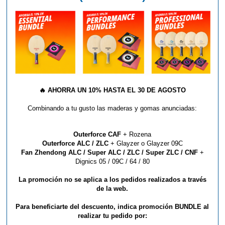
36,90 €
🔥
AHORRA UN 10% HASTA EL 30 DE AGOSTO
Combinando a tu gusto las maderas y gomas anunciadas:
Outerforce CAF
+ Rozena
GOMA SAUER & TRÖGER
Outerforce ALC / ZLC
+ Glayzer o Glayzer 09C
HELLFIRE X
Fan Zhendong ALC / Super ALC / ZLC / Super ZLC / CNF
+
Dignics 05 / 09C / 64 / 80
Sauer & Tröger
Color:
Azul, Negro, Rojo, Verde, Violeta
La promoción no se aplica a los pedidos realizados a través
Grosor:
OX, 0.5, 1.2
de la web.
Para beneficiarte del descuento, indica promoción BUNDLE al
39,90 €
realizar tu pedido por: