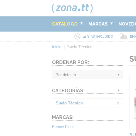
CATÁLOGO
MARCAS
NOVED
21% IVA INCLUIDO
ENV
Inicio
|
Suelo Técnico
S
ORDENAR POR:
Por defecto
CATEGORÍAS:
+
Suelo Técnico
x
MARCAS:
Benow Floor
SU