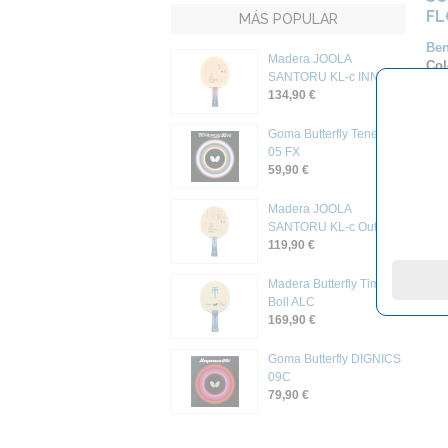
F
MÁS POPULAR
Ben
Madera JOOLA
Col
SANTORU KL-c INNER
Gro
134,90 €
21
Goma Butterfly Tenergy
05 FX
59,90 €
Madera JOOLA
SANTORU KL-c Outer
119,90 €
Madera Butterfly Timo
Boll ALC
169,90 €
Goma Butterfly DIGNICS
09C
79,90 €