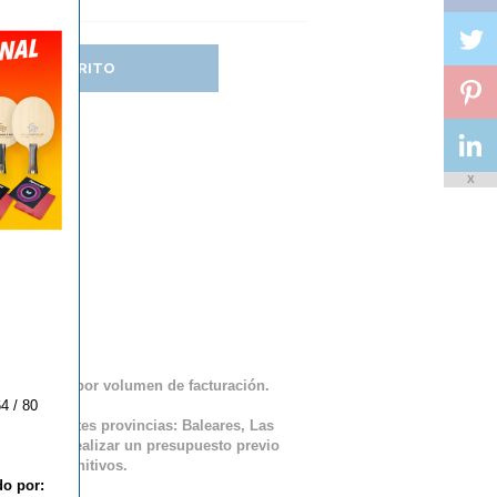
DIR AL CARRITO
X
r
ento lineal por volumen de facturación.
4 / 80
 las siguientes provincias: Baleares, Las
requieren realizar un presupuesto previo
 envío definitivos.
do por: