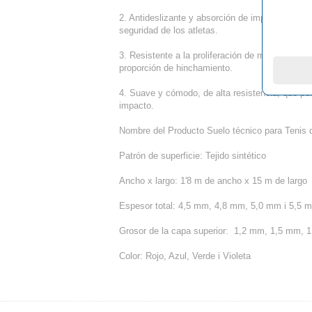
2. Antideslizante y absorción de impactos, que
seguridad de los atletas.
3. Resistente a la proliferación de moho, suelo 
proporción de hinchamiento.
4. Suave y cómodo, de alta resistencia, que pu
impacto.
Nombre del Producto
 Suelo técnico para Tenis
Patrón de superficie:
 Tejido sintético
Ancho x largo:
 1'8 m de ancho x 15 m de largo
Espesor total:
 4,5 mm, 4,8 mm, 5,0 mm i 5,5 
Grosor de la capa superior: 
1,2 mm, 1,5 mm, 1
Color:
Rojo, Azul, Verde i Violeta