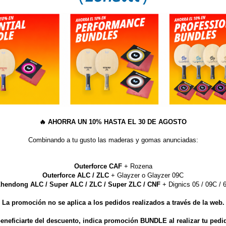
AÑA
🔥
AHORRA UN 10% HASTA EL 30 DE AGOSTO
Combinando a tu gusto las maderas y gomas anunciadas:
Suelo Técnico Benow Floo
Outerforce CAF
+ Rozena
DIO 21.9 EUROS m2
(
*
) Este artículo no admite descu
Outerforce ALC / ZLC
+ Glayzer o Glayzer 09C
hendong ALC / Super ALC / ZLC / Super ZLC / CNF
+ Dignics 05 / 09C / 6
(
**
) Los envíos de este artículo a
Palmas, Santa Cruz de Tenerife, 
La promoción no se aplica a los pedidos realizados a través de la web.
, autolimpieza, protección del
para poder calcular los gastos de
ncioso.
eneficiarte del descuento, indica promoción BUNDLE al realizar tu pedi