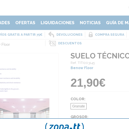
ADES
OFERTAS
LIQUIDACIONES
NOTICIAS
GUÍA DE M
ÍOS GRATIS A PARTIR 75€
DEVOLUCIONES
COMPRA SEGURA
DESCUENTOS
 Floor
SUELO TÉCNIC
Ref. TITI003145
Benow Floor
21,90€
COLOR:
Granate
GROSOR:
4,5 mm