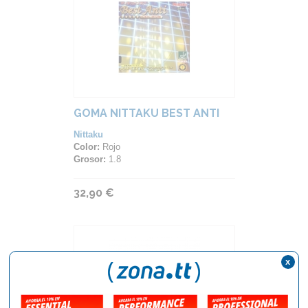
GOMA NITTAKU BEST ANTI
Nittaku
Color:
Rojo
Grosor:
1.8
32,90 €
x