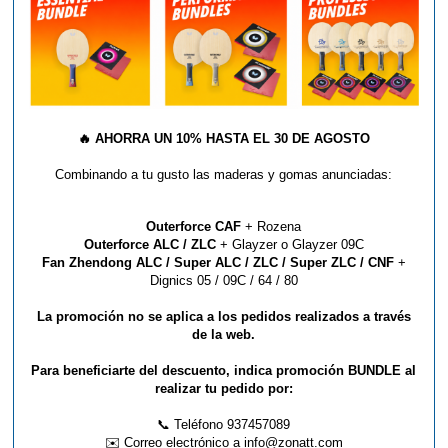
PELOTA NITTAKU JAPAN
STAR 40+ ( 24UD )
Nittaku
🔥
AHORRA UN 10% HASTA EL 30 DE AGOSTO
Combinando a tu gusto las maderas y gomas anunciadas:
41,90 €
Outerforce CAF
+ Rozena
Outerforce ALC / ZLC
+ Glayzer o Glayzer 09C
Fan Zhendong ALC / Super ALC / ZLC / Super ZLC / CNF
+
Dignics 05 / 09C / 64 / 80
La promoción no se aplica a los pedidos realizados a través
de la web.
Para beneficiarte del descuento, indica promoción BUNDLE al
realizar tu pedido por:
GOMA NITTAKU MORISTO SP
📞 Teléfono 937457089
✉️ Correo electrónico a info@zonatt.com