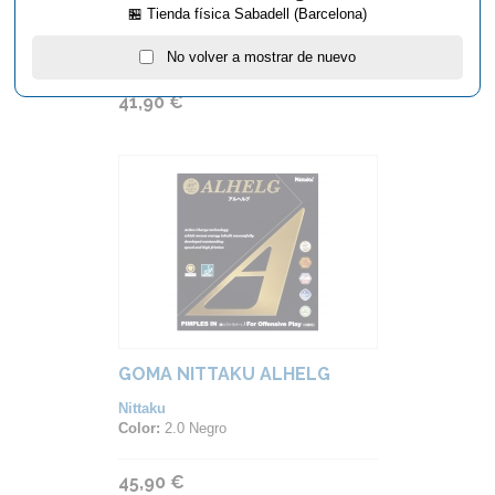
Nittaku
🏪 Tienda física Sabadell (Barcelona)
Color:
Negro, Rojo
Grosor:
1.8, 2.0, Max
No volver a mostrar de nuevo
41,90 €
GOMA NITTAKU ALHELG
Nittaku
Color:
2.0 Negro
45,90 €