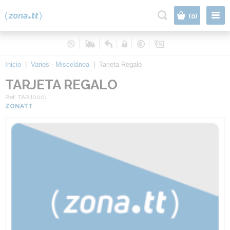
|
(0)
Inicio
|
Varios - Miscelánea
|
Tarjeta Regalo
TARJETA REGALO
Ref. TARJ0001
ZONATT