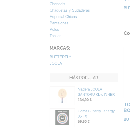
Chandals
BU
Chaquetas y Sudaderas
Especial Chicas
Pantalones
Polos
Co
Toallas
MARCAS:
BUTTERFLY
JOOLA
MÁS POPULAR
Madera JOOLA
SANTORU KL-c INNER
134,90 €
TO
BO
Goma Butterfly Tenergy
05 FX
BU
59,90 €