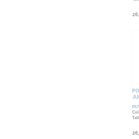
26
PO
JU
BU
Col
Tall
26