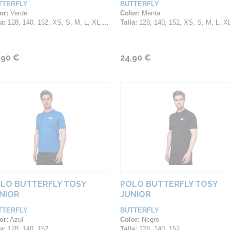
TTERFLY
BUTTERFLY
or:
Verde
Color:
Menta
a:
128, 140, 152, XS, S, M, L, XL, 2XL, 3XL, 4XL
Talla:
128, 140, 152, XS, S, M, L, XL, 2XL, 3XL, 4
,90 €
24,90 €
LO BUTTERFLY TOSY
POLO BUTTERFLY TOSY
NIOR
JUNIOR
TTERFLY
BUTTERFLY
or:
Azul
Color:
Negro
a:
128, 140, 152
Talla:
128, 140, 152