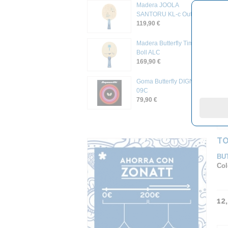
Madera JOOLA
SANTORU KL-c Outer
12
119,90 €
Madera Butterfly Timo
Boll ALC
169,90 €
Goma Butterfly DIGNICS
09C
79,90 €
TO
BU
Col
12