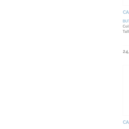
CA
BU
Col
Tall
24
CA