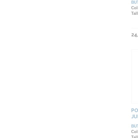
BU
Col
Tall
24
PO
JU
BU
Col
Tall