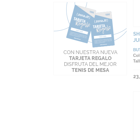
SH
JU
BU
Col
Tall
23