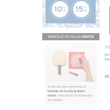
TO
BU
Col
16