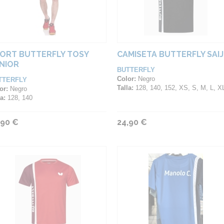
ORT BUTTERFLY TOSY
CAMISETA BUTTERFLY SAI
NIOR
BUTTERFLY
Color:
Negro
TTERFLY
Talla:
128, 140, 152, XS, S, M, L, XL, 2XL, 3XL, 4
or:
Negro
a:
128, 140
,90 €
24,90 €