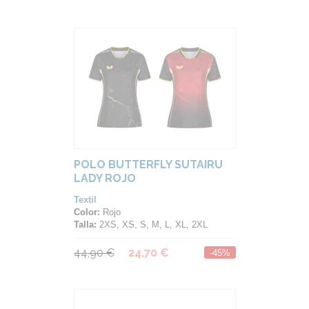
POLO BUTTERFLY SUTAIRU
LADY ROJO
Textil
Color:
Rojo
Talla:
2XS, XS, S, M, L, XL, 2XL
44,90 €
24,70 €
-45%