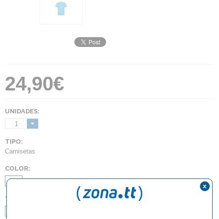
24,90€
UNIDADES:
1
TIPO:
Camisetas
COLOR:
Azul
x
TALLA:
128
140
152
XS
S
M
L
XL
2XL
3XL
4XL