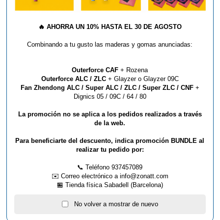
HOJA ADHESIVA BUTTERFLY
CHACK SHEET
🔥
AHORRA UN 10% HASTA EL 30 DE AGOSTO
BUTTERFLY
Combinando a tu gusto las maderas y gomas anunciadas:
3,90 €
Outerforce CAF
+ Rozena
Outerforce ALC / ZLC
+ Glayzer o Glayzer 09C
Fan Zhendong ALC / Super ALC / ZLC / Super ZLC / CNF
+
Dignics 05 / 09C / 64 / 80
La promoción no se aplica a los pedidos realizados a través
de la web.
Para beneficiarte del descuento, indica promoción BUNDLE al
realizar tu pedido por:
📞 Teléfono 937457089
✉️ Correo electrónico a info@zonatt.com
FILM PROTECTOR
🏪 Tienda física Sabadell (Barcelona)
BUTTERFLY ADHESIVE IV
BUTTERFLY
No volver a mostrar de nuevo