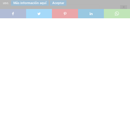
uso.
Más información aquí
Aceptar
X
CANTONERA BUTTERFLY
TENERGY 12 MM 50 M
BUTTERFLY
27,90 €