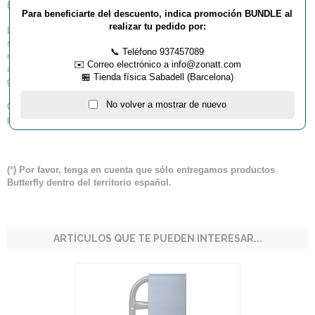
Estira, fija con las abrazaderas y empieza a jugar!
Para beneficiarte del descuento, indica promoción BUNDLE al
realizar tu pedido por:
La red extensible de tenis de mesa Butterfly, convierte casi cualquier
superficie en una pista de tenis de mesa en cuestión de segundos. El
📞 Teléfono 937457089
mecanismo retráctil integrado se adapta con flexibilidad a diferentes
✉️ Correo electrónico a info@zonatt.com
anchuras de mesa, mientras que el robusto sistema de abrazaderas
🏪 Tienda física Sabadell (Barcelona)
garantiza una sujeción segura.
No volver a mostrar de nuevo
Compacta, ligera y resistente, es perfecta para el colegio, la oficina o
para partidos improvisados en cualquier momento.
(
*
) Por favor, tenga en cuenta que sólo entregamos productos
Butterfly dentro del territorio español.
ARTÍCULOS QUE TE PUEDEN INTERESAR...