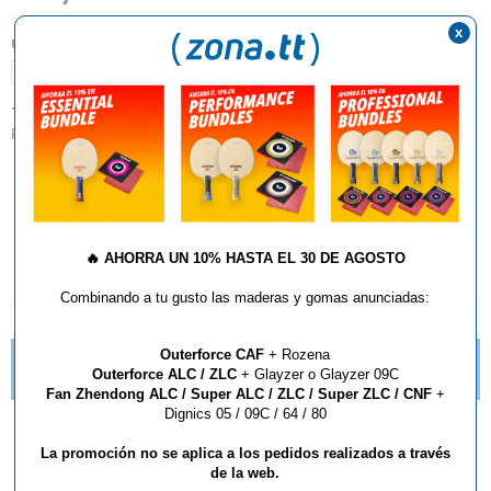
x
UNIDADES:
1
TIPO:
Redes, Soportes y Medidores
AÑADIR AL CARRITO
🔥
AHORRA UN 10% HASTA EL 30 DE AGOSTO
Combinando a tu gusto las maderas y gomas anunciadas:
DESCRIPCIÓN Y CARACTERÍSTICAS
Outerforce CAF
+ Rozena
ZAPATILLAS BUTTERFLY LEZOLINE GROOVY YA
Outerforce ALC / ZLC
+ Glayzer o Glayzer 09C
DISPONIBLES.
Fan Zhendong ALC / Super ALC / ZLC / Super ZLC / CNF
+
Dignics 05 / 09C / 64 / 80
Red Extensible Butterfly
La promoción no se aplica a los pedidos realizados a través
de la web.