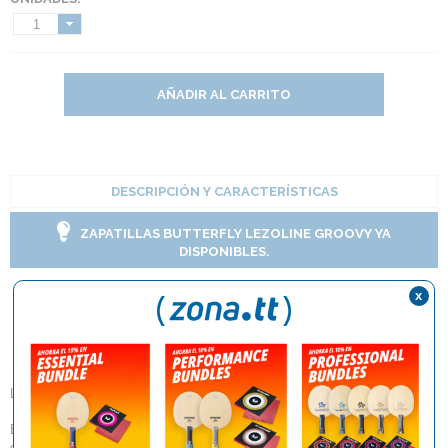
1
AÑADIR AL CARRITO
DESCRIPCIÓN Y CARACTERÍSTICAS
ZAPATILLAS BUTTERFLY LEZOLINE GROOVY YA
DISPONIBLES.
x
Limpiador Butterfly
Rubber Refresh
Limpiador de gomas
El limpiador de espuma Rubber Refresh aumenta la vida útil de las
gomas de tenis de mesa. Aplique y distribuya una pequeña cantidad de