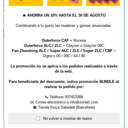
espuma sobre la goma, deje que se fije brevemente y limpie con una
esponja de algodón. No es adecuado para gomas de picos.
🔥
AHORRA UN 10% HASTA EL 30 DE AGOSTO
160ml
Combinando a tu gusto las maderas y gomas anunciadas:
(
*
) Por favor, tenga en cuenta que sólo entregamos productos
Butterfly dentro del territorio español.
Outerforce CAF
+ Rozena
Outerforce ALC / ZLC
+ Glayzer o Glayzer 09C
Fan Zhendong ALC / Super ALC / ZLC / Super ZLC / CNF
+
Dignics 05 / 09C / 64 / 80
ARTÍCULOS QUE TE PUEDEN INTERESAR...
La promoción no se aplica a los pedidos realizados a través
de la web.
Para beneficiarte del descuento, indica promoción BUNDLE al
realizar tu pedido por:
📞 Teléfono 937457089
✉️ Correo electrónico a info@zonatt.com
🏪 Tienda física Sabadell (Barcelona)
No volver a mostrar de nuevo
OVER GRIP BUTTERFLY