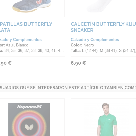
PATILLAS BUTTERFLY
CALCETÍN BUTTERFLY KIJ
LATA
SNEAKER
zado y Complementos
Calzado y Complementos
or:
Azul, Blanco
Color:
Negro
a:
34, 35, 36, 37, 38, 39, 40, 41, 42, 43, 44, 45, 46, 47
Talla:
L (42-44), M (38-41), S (34-37), XL (45-4
,90 €
6,90 €
SUARIOS QUE SE INTERESARON ESTE ARTÍCULO TAMBIÉN COMP