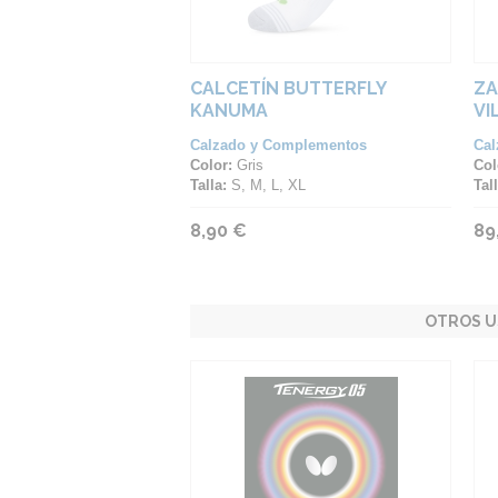
CALCETÍN BUTTERFLY
ZA
KANUMA
VI
Calzado y Complementos
Cal
Color:
Gris
Col
Talla:
S, M, L, XL
Tall
8,90 €
89
OTROS U