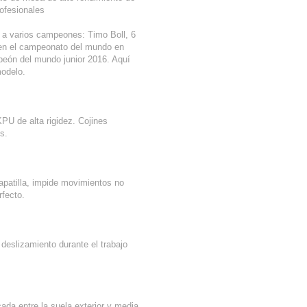
rofesionales
 varios campeones: Timo Boll, 6
en el campeonato del mundo en
eón del mundo junior 2016. Aquí
modelo.
KPU de alta rigidez. Cojines
s.
zapatilla, impide movimientos no
rfecto.
deslizamiento durante el trabajo
ada entre la suela exterior y media