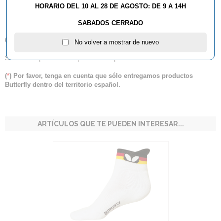
HORARIO DEL 10 AL 28 DE AGOSTO: DE 9 A 14H
YONAGO
SABADOS CERRADO
66 % algodón; 33 % poliéster; 1 % elastano
No volver a mostrar de nuevo
S = 34 - 37 | M = 38 - 41 | L = 42 - 44 | XL = 45 - 47
(
*
) Por favor, tenga en cuenta que sólo entregamos productos
Butterfly dentro del territorio español.
ARTÍCULOS QUE TE PUEDEN INTERESAR...