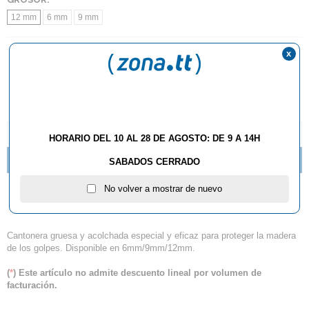
12 mm
6 mm
9 mm
x
AÑADIR AL CARRITO
DESCRIPCIÓN Y CARACTERÍSTICAS
HORARIO DEL 10 AL 28 DE AGOSTO: DE 9 A 14H
SABADOS CERRADO
¿QUÉ LIMPIADOR DEBO USAR PARA MIS GOMAS?
No volver a mostrar de nuevo
Cantonera Dr. Neubauer
Cantonera gruesa y acolchada especial y eficaz para proteger la madera
de los golpes. Disponible en 6mm/9mm/12mm.
(
*
) Este artículo no admite descuento lineal por volumen de
facturación.