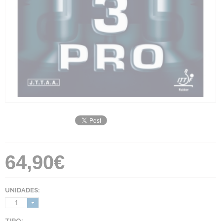
64,90€
UNIDADES:
1
TIPO: