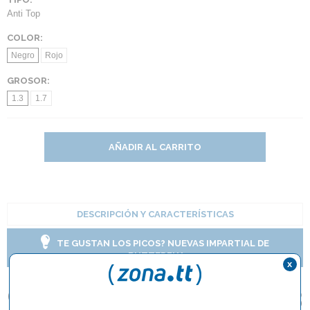
Anti Top
COLOR:
Negro
Rojo
GROSOR:
1.3
1.7
AÑADIR AL CARRITO
DESCRIPCIÓN Y CARACTERÍSTICAS
TE GUSTAN LOS PICOS? NUEVAS IMPARTIAL DE
BUTTERFLY
x
Goma Dr Neubauer ABS 3