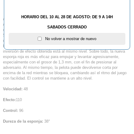
PRO
HORARIO DEL 10 AL 28 DE AGOSTO: DE 9 A 14H
A-B-S 3 PRO es la tercera goma desarrollada conjuntamente con Spin
Associated de Italia. El resultado es una versión más versátil de nuestra
SABADOS CERRADO
conocida goma Anti Spin A-B-S 3 sin fricción.
Su velocidad se sitúa entre la A-B-S 2 PRO y la A-B-S 3, dependiendo
No volver a mostrar de nuevo
del grosor de la esponja. El bloqueo pasivo con 1,7 mm permitirá un
bloqueo muy corto, incluso cuando se utiliza en una pala rápida. La
inversión de efecto obtenida está al mismo nivel. Sobre todo, la nueva
esponja roja es más eficaz para empujar y levantar agresivamente,
especialmente con el grosor de 1,3 mm, con el fin de presionar al
adversario. Al mismo tiempo, la pelota puede devolverse corta por
encima de la red mientras se bloquea, cambiando así el ritmo del juego
con facilidad. El control se mantiene a un alto nivel.
Velocidad:
48
Efecto:
110
Control:
96
Dureza de la esponja:
38°