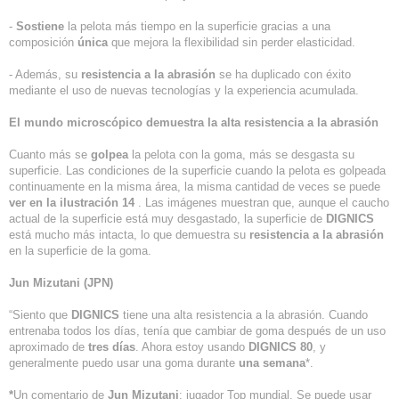
-
Sostiene
la pelota más tiempo en la superficie gracias a una
composición
única
que mejora la flexibilidad sin perder elasticidad.
- Además, su
resistencia a la abrasión
se ha duplicado con éxito
mediante el uso de nuevas tecnologías y la experiencia acumulada.
El mundo microscópico demuestra la alta resistencia a la abrasión
Cuanto más se
golpea
la pelota con la goma, más se desgasta su
superficie. Las condiciones de la superficie cuando la pelota es golpeada
continuamente en la misma área, la misma cantidad de veces se puede
ver en la ilustración 14
. Las imágenes muestran que, aunque el caucho
actual de la superficie está muy desgastado, la superficie de
DIGNICS
está mucho más intacta, lo que demuestra su
resistencia a la abrasión
en la superficie de la goma.
Jun Mizutani (JPN)
“Siento que
DIGNICS
tiene una alta resistencia a la abrasión. Cuando
entrenaba todos los días, tenía que cambiar de goma después de un uso
aproximado de
tres días
. Ahora estoy usando
DIGNICS 80
, y
generalmente puedo usar una goma durante
una semana
*.
*
Un comentario de
Jun Mizutani
; jugador Top mundial. Se puede usar