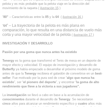
pelota y es más probable que la pelota viaje en la dirección del
movimiento de la raqueta (
ilustración 15
)
“
80”
– Características entre la
05
y la
64
(
ilustración 16
)
” – La trayectoria de la pelota es más plana en
“
64
comparación, lo que resulta en una distancia de vuelo más
corta y una mayor velocidad de la pelota
(
ilustración 17 )
INVESTIGACIÓN Y DESARROLLO
Pasión por una goma que nunca antes ha existido
Tenergy
es la goma que transformó el Tenis de mesa en un deporte de
mayor efecto y velocidad. El equipo de investigación y desarrollo de
Butterfly
ya había empezado a desarrollar el próximo modelo de goma
antes de que la
Tenergy
recibiera el galardón de convertirse en un
best-
seller
. Fue motivado por la pura sed de crear “
algo que nunca ha
existido
”, ser “
el pionero del deporte
”, y encontrar “
la goma de alto
rendimiento que lleve a la victoria a sus jugadores”.
La
investigación
se llevó a cabo en base a la acumulación de
conocimientos
durante el desarrollo de
Tenergy
. Se necesitaron
cinco
años para alcanzar un rendimiento específico y
cuatro
años más