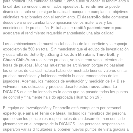
para producir una cantidad estable. Como suele suceder, el rendimiento y
la
calidad
se encuentran en lados opuestos. El
rendimiento
puede
disminuir si sólo se persigue la calidad, aunque se cumplan los objetivos
originales relacionados con el rendimiento. El
desarrollo
debe comenzar
desde cero si se cambia la composición de los materiales y las
condiciones de producción. El trabajo se
repitió pacientemente
para
acercarse al rendimiento requerido manteniendo una alta calidad.
Las combinaciones de muestras fabricadas de la superficie y la esponja
excedieron de
500
en total. Sin mencionar que el equipo de investigación
y desarrollo de Butterfly ,
Zhang Jike, Jun Mizutani, Timo Boll, y
Chuan Chih-Yuan
realizaron pruebas; se invirtieron varios cientos de
horas de pruebas. Muchas muestras se archivaron porque no pasaban
los criterios de calidad incluso habiendo mostrado buenos valores en las
pruebas mecánicas y habiendo recibido buenos comentarios de los
jugadores. Además, los métodos de evaluación y medición de
I + D
se
volvieron más delicados y precisos durante estos
nueve años
. La
DIGNICS
que se ha lanzado es la goma que ha pasado todos los puntos
de control y finalmente ha sido aprobada (
ilustración 19
)
El equipo de Investigación y Desarrollo está compuesto por personal
experto que ama el Tenis de Mesa
. Incluso los miembros del personal
que no son los principales responsables de su desarrollo, han confiado
plenamente en el progreso de la DIGNICS. Las personas responsables
superaron varias dificultades al obtener nuevos puntos de vista gracias a