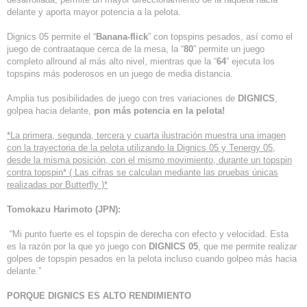
delante y aporta mayor potencia a la pelota.
Dignics 05 permite el “
Banana-flick
” con topspins pesados, así como el
juego de contraataque cerca de la mesa, la “
80
” permite un juego
completo allround al más alto nivel, mientras que la “
64
” ejecuta los
topspins más poderosos en un juego de media distancia.
Amplia tus posibilidades de juego con tres variaciones de
DIGNICS
,
golpea hacia delante,
pon más potencia en la pelota!
*La primera, segunda, tercera y cuarta ilustración muestra una imagen
con la trayectoria de la pelota utilizando la Dignics 05 y Tenergy 05,
desde la misma posición, con el mismo movimiento, durante un topspin
contra topspin* ( Las cifras se calculan mediante las pruebas únicas
realizadas por Butterfly )*
Tomokazu Harimoto (JPN):
“Mi punto fuerte es el topspin de derecha con efecto y velocidad. Esta
es la razón por la que yo juego con
DIGNICS 05
, que me permite realizar
golpes de topspin pesados en la pelota incluso cuando golpeo más hacia
delante.”
PORQUE DIGNICS ES ALTO RENDIMIENTO