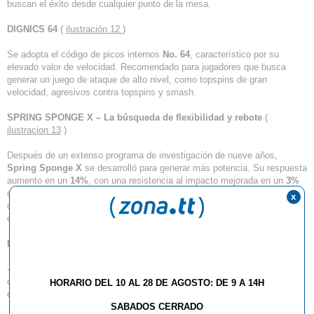
buscan el éxito desde cualquier punto de la mesa.
DIGNICS 64
(
ilustración 12
)
Se adopta el código de picos internos
No. 64
, característico por su
elevado valor de velocidad. Recomendado para jugadores que busca
generar un juego de ataque de alto nivel, como topspins de gran
velocidad, agresivos contra topspins y smash.
SPRING SPONGE X – La búsqueda de flexibilidad y rebote
(
ilustracion 13
)
Después de un extenso programa de investigación de nueve años,
Spring Sponge X
se desarrolló para generar más potencia. Su respuesta
aumento en un
14%
, con una resistencia al impacto mejorada en un
3%
comparada con la spring sponge actual; el resultado es una gran
x
diferencia en el nivel de potencia generado.
Spring Sponge X
es la
clave para brindar un alto rendimiento a
DIGNICS
Las razones por las que se requiere flexibilidad y rebote
- Se requiere una gran
flexibilidad
de compresión de la esponja para
crear un alto grado de giro combinado con estabilidad. Además, la
HORARIO DEL 10 AL 28 DE AGOSTO: DE 9 A 14H
esponja a de tener elasticidad para generar potencia.
SABADOS CERRADO