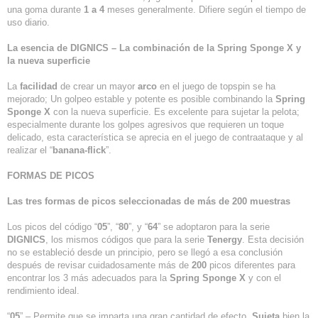
una goma durante
1 a 4
meses generalmente. Difiere según el tiempo de
uso diario.
La esencia de DIGNICS – La combinación de la Spring Sponge X y
la nueva superficie
La
facilidad
de crear un mayor
arco
en el juego de topspin se ha
mejorado; Un golpeo estable y potente es posible combinando la
Spring
Sponge X
con la nueva superficie. Es excelente para sujetar la pelota;
especialmente durante los golpes agresivos que requieren un toque
delicado, esta característica se aprecia en el juego de contraataque y al
realizar el “
banana-flick
”.
FORMAS DE PICOS
Las tres formas de picos seleccionadas de más de 200 muestras
Los picos del código “
05
”, “
80
”, y “
64
” se adoptaron para la serie
DIGNICS
, los mismos códigos que para la serie
Tenergy
. Esta decisión
no se estableció desde un principio, pero se llegó a esa conclusión
después de revisar cuidadosamente más de
200
picos diferentes para
encontrar los 3 más adecuados para la
Spring Sponge X
y con el
rendimiento ideal.
“
05
” – Permite que se imparta una gran cantidad de efecto.
Sujeta
bien la