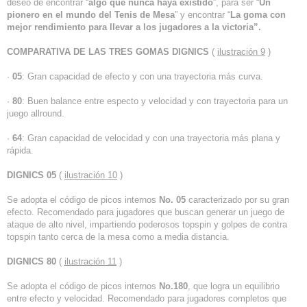
deseo de encontrar “
algo que nunca haya existido
”, para ser “
Un
pionero en el mundo del Tenis de Mesa
” y encontrar “
La goma con
mejor rendimiento para llevar a los jugadores a la victoria”.
COMPARATIVA DE LAS TRES GOMAS DIGNICS
(
ilustración 9
)
·
05
: Gran capacidad de efecto y con una trayectoria más curva.
·
80
: Buen balance entre especto y velocidad y con trayectoria para un
juego allround.
·
64
: Gran capacidad de velocidad y con una trayectoria más plana y
rápida.
DIGNICS 05
(
ilustración 10
)
Se adopta el código de picos internos
No. 05
caracterizado por su gran
efecto. Recomendado para jugadores que buscan generar un juego de
ataque de alto nivel, impartiendo poderosos topspin y golpes de contra
topspin tanto cerca de la mesa como a media distancia.
DIGNICS 80
(
ilustración 11
)
Se adopta el código de picos internos
No.180
, que logra un equilibrio
entre efecto y velocidad. Recomendado para jugadores completos que