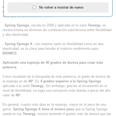
- Una esponja más blanda puede responder fácilmente, pero
el impulso
energético
generado es mínimo. Por el contrario, una esponja más dura
No volver a mostrar de nuevo
puede mejorar la elasticidad, aunque resulta más difícil sujetar la pelota
dado que la flexibilidad es menor.
-
Spring Sponge,
nacida en 2008 y aplicada en la serie
Tenergy
, es
revolucionaria en términos de combinación satisfactoria entre flexibilidad
y alta elasticidad.
-
Spring Sponge X
, con mejoras tanto en flexibilidad como en alta
elasticidad, es la clave para brindar el máximo rendimiento para
DIGNICS
.
Aplicando una esponja de 40 grados de dureza para crear más
potencia
Como resultado de la búsqueda de más potencia, el grado de dureza de
la esponja es de
40º
. Es
4 grados superior a la Spring Sponge
aplicada a la serie
Tenergy
. Sin embargo, gracias al incremento en el
nivel de flexibilidad, se logra una sensación más blanda a pesar del alto
valor de
40º
.
En general, cuanto más dura es la esponja, mayor es el peso de una
goma.
Spring Sponge X tiene el mismo peso
que la Spring Sponge
usada en las
Tenergy
, incluso teniendo 4 grados más de dureza que las