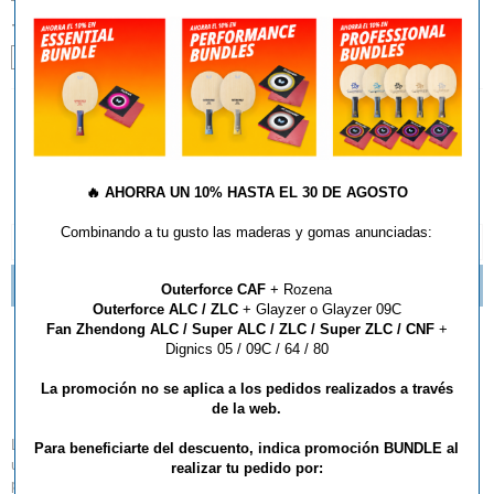
TALLA:
XXS
XS
S
L
XL
XXL
AÑADIR AL CARRITO
🔥
AHORRA UN 10% HASTA EL 30 DE AGOSTO
Combinando a tu gusto las maderas y gomas anunciadas:
DESCRIPCIÓN Y CARACTERÍSTICAS
NOVEDADES TEXTIL BUTTERFLY 2016
Outerforce CAF
+ Rozena
Outerforce ALC / ZLC
+ Glayzer o Glayzer 09C
Fan Zhendong ALC / Super ALC / ZLC / Super ZLC / CNF
+
Camiseta Butterfly TOKA
Dignics 05 / 09C / 64 / 80
Lady
La promoción no se aplica a los pedidos realizados a través
de la web.
La camiseta TOKA tiene un estilo moderno y casual, que la convierte en
Para beneficiarte del descuento, indica promoción BUNDLE al
una opción ideal para cualquier situación ya sea deportiva o de ocio. El
realizar tu pedido por:
poliéster “Mesh Melange”, asegura un transporte de la humedad y