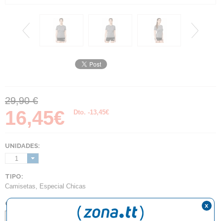
29,90 €
16,45€
Dto. -13,45€
UNIDADES:
1
TIPO:
Camisetas
,
Especial Chicas
COLOR:
x
Antracita