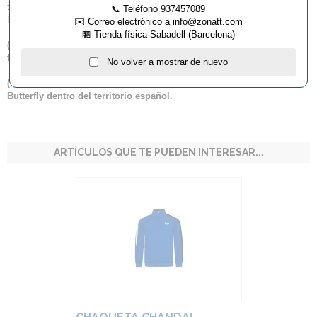
transpirabilidad particularmente altas junto con una sensación suave y
📞 Teléfono 937457089
fresca.
✉️ Correo electrónico a info@zonatt.com
🏪 Tienda física Sabadell (Barcelona)
(
*
) Este artículo no admite descuento lineal por volumen de
facturación.
No volver a mostrar de nuevo
(
**
) Por favor, tenga en cuenta que sólo entregamos productos
Butterfly dentro del territorio español.
ARTÍCULOS QUE TE PUEDEN INTERESAR...