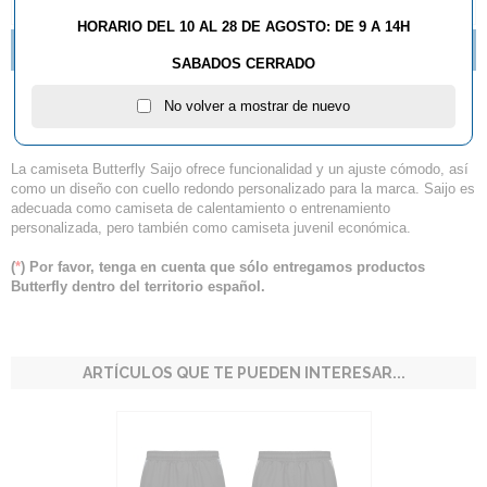
DESCRIPCIÓN Y CARACTERÍSTICAS
HORARIO DEL 10 AL 28 DE AGOSTO: DE 9 A 14H
NOVEDADES TEXTIL BUTTERFLY 2016
SABADOS CERRADO
Camiseta Butterfly SAIJO
No volver a mostrar de nuevo
La camiseta Butterfly Saijo ofrece funcionalidad y un ajuste cómodo, así
como un diseño con cuello redondo personalizado para la marca. Saijo es
adecuada como camiseta de calentamiento o entrenamiento
personalizada, pero también como camiseta juvenil económica.
(
*
) Por favor, tenga en cuenta que sólo entregamos productos
Butterfly dentro del territorio español.
ARTÍCULOS QUE TE PUEDEN INTERESAR...