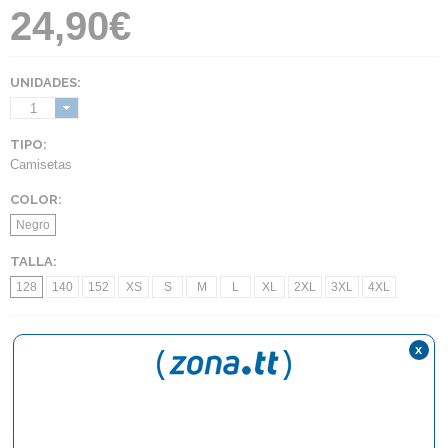
24,90€
UNIDADES:
1
TIPO:
Camisetas
COLOR:
Negro
TALLA:
128
140
152
XS
S
M
L
XL
2XL
3XL
4XL
x
AÑADIR AL CARRITO