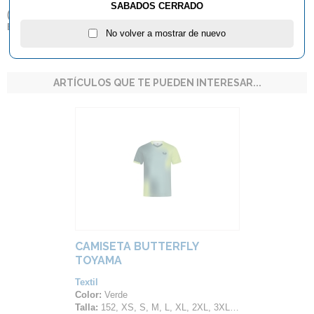
SABADOS CERRADO
(
*
) Por favor, tenga en cuenta que sólo entregamos productos
Butterfly dentro del territorio español.
No volver a mostrar de nuevo
ARTÍCULOS QUE TE PUEDEN INTERESAR...
CAMISETA BUTTERFLY
TOYAMA
Textil
Color:
Verde
Talla:
152, XS, S, M, L, XL, 2XL, 3XL, 4XL