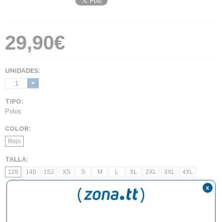
29,90€
UNIDADES:
1
TIPO:
Polos
COLOR:
Rojo
TALLA:
128
140
152
XS
S
M
L
XL
2XL
3XL
4XL
x
AÑADIR AL CARRITO