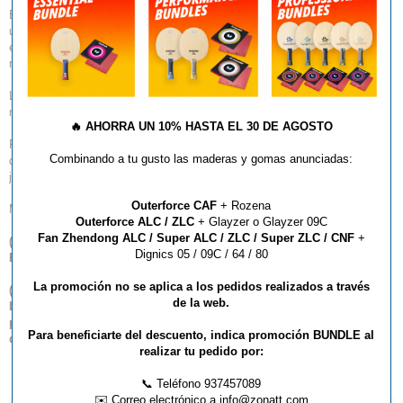
En Butterfly sabemos lo importante que es para los equipos disponer de
una equipación de calidad y disponible durante varias temporadas, por
ello hemos creado la colección Puren, cubriendo al 100% estas
necesidades.
Los colores disponibles, el diseño deportivo a la par que sencillo, los
materiales utilizados y la comodidad de uso no dejan a nadie indiferente.
🔥
AHORRA UN 10% HASTA EL 30 DE AGOSTO
Pero seguramente lo más destacado e interesante para los clubs, es la
Combinando a tu gusto las maderas y gomas anunciadas:
disponibilidad hasta 2028 de toda la colección, tanto en hombre, mujer y
junior.
Outerforce CAF
+ Rozena
Material: 3065WR (100% poliéster)
Outerforce ALC / ZLC
+ Glayzer o Glayzer 09C
Fan Zhendong ALC / Super ALC / ZLC / Super ZLC / CNF
+
(
*
) Por favor, tenga en cuenta que sólo entregamos productos
Dignics 05 / 09C / 64 / 80
Butterfly dentro del territorio español.
La promoción no se aplica a los pedidos realizados a través
(
**
) Los envíos de este artículo a las siguientes provincias: Baleares,
de la web.
Las Palmas, Santa Cruz de Tenerife, requieren realizar un
presupuesto previo para poder calcular los gastos de envío
Para beneficiarte del descuento, indica promoción BUNDLE al
definitivos.
realizar tu pedido por:
📞 Teléfono 937457089
✉️ Correo electrónico a info@zonatt.com