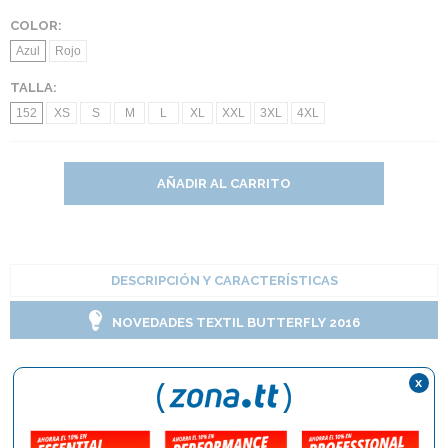
COLOR:
Azul
Rojo
TALLA:
152
XS
S
M
L
XL
XXL
3XL
4XL
AÑADIR AL CARRITO
DESCRIPCIÓN Y CARACTERÍSTICAS
NOVEDADES TEXTIL BUTTERFLY 2016
Chaqueta Chandal
x
Butterfly PUREN