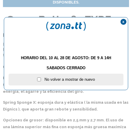
DISPONIBLES.
Goma Butterfly ZYRE 03
x
Butterfly Zyre-03
La
Zyre-03
es una goma de tenis de mesa de
altas prestaciones
de
Butterfly, tipo
pico interior (pimple-in)
, diseñada con nuevas
tecnologías para ofrecer potencia, efecto y durabilidad.
HORARIO DEL 10 AL 28 DE AGOSTO: DE 9 A 14H
Construcción y tecnología
SABADOS CERRADO
Ricosheet Top Sheet
: superficie con picos cortos y densos
No volver a mostrar de nuevo
(código de desarrollo
No. 303
), que mejora la transferencia de
energía, el agarre y la eficiencia del giro.
Spring Sponge X
: esponja dura y elástica ( la misma usada en las
Dignics ), que aporta gran rebote y sensibilidad.
Opciones de grosor
: disponible en
2,5 mm y 2,7 mm
. El uso de
una lámina superior más fina con esponja más gruesa maximiza