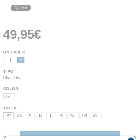
49,95€
UNIDADES:
1
TIPO:
Chandals
COLOR:
Azul
TALLA:
152
XS
S
M
L
XL
XXL
3XL
4XL
AÑADIR AL CARRITO