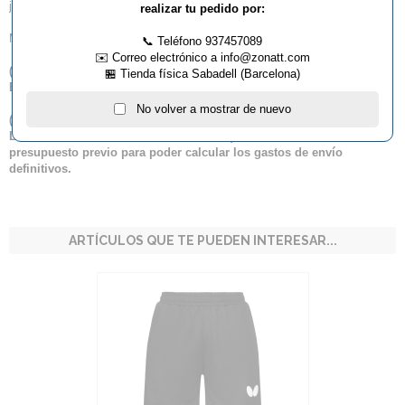
junior.
realizar tu pedido por:
Material: 3065WR (100% poliéster)
📞 Teléfono 937457089
✉️ Correo electrónico a info@zonatt.com
(
*
) Por favor, tenga en cuenta que sólo entregamos productos
🏪 Tienda física Sabadell (Barcelona)
Butterfly dentro del territorio español.
No volver a mostrar de nuevo
(
**
) Los envíos de este artículo a las siguientes provincias: Baleares,
Las Palmas, Santa Cruz de Tenerife, requieren realizar un
presupuesto previo para poder calcular los gastos de envío
definitivos.
ARTÍCULOS QUE TE PUEDEN INTERESAR...