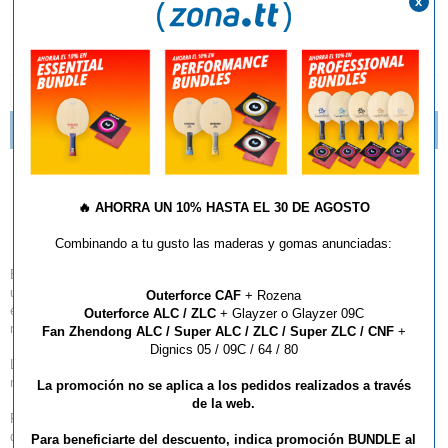
x
DESCRIPCIÓN Y CARACTERÍSTICAS
NOVEDADES TEXTIL BUTTERFLY 2016
Pantalon Chándal
🔥
AHORRA UN 10% HASTA EL 30 DE AGOSTO
Butterfly PUREN
Combinando a tu gusto las maderas y gomas anunciadas:
En Butterfly sabemos lo importante que es para los equipos disponer de
una equipación de calidad y disponible durante varias temporadas, por
Outerforce CAF
+ Rozena
ello hemos creado la colección Puren, cubriendo al 100% estas
Outerforce ALC / ZLC
+ Glayzer o Glayzer 09C
necesidades.
Fan Zhendong ALC / Super ALC / ZLC / Super ZLC / CNF
+
Dignics 05 / 09C / 64 / 80
Los colores disponibles, el diseño deportivo a la par que sencillo, los
materiales utilizados y la comodidad de uso no dejan a nadie indiferente.
La promoción no se aplica a los pedidos realizados a través
de la web.
Pero seguramente lo más destacado e interesante para los clubs, es la
disponibilidad hasta 2028 de toda la colección, tanto en hombre, mujer y
Para beneficiarte del descuento, indica promoción BUNDLE al