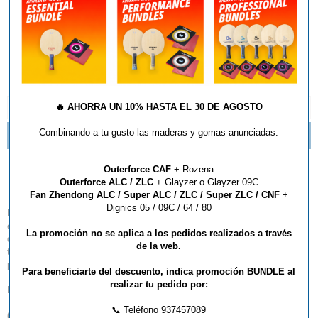
AÑADIR AL CARRITO
🔥
AHORRA UN 10% HASTA EL 30 DE AGOSTO
DESCRIPCIÓN Y CARACTERÍSTICAS
Combinando a tu gusto las maderas y gomas anunciadas:
NOVEDADES TEXTIL BUTTERFLY 2016
Outerforce CAF
+ Rozena
Polo Butterfly Puro
Outerforce ALC / ZLC
+ Glayzer o Glayzer 09C
Fan Zhendong ALC / Super ALC / ZLC / Super ZLC / CNF
+
Dignics 05 / 09C / 64 / 80
La elegancia se une a la funcionalidad deportiva. La alta transpirabilidad y
el buen transporte de la humedad del material garantizan una comodidad
La promoción no se aplica a los pedidos realizados a través
de uso única. Gracias al ajuste y a la gran elasticidad, dispondrás de
de la web.
total libertad de movimiento para realizar actividades deportivas. Perfecto
para quienes quieren vivir con estilo su pasión por el tenis de mesa.
Para beneficiarte del descuento, indica promoción BUNDLE al
realizar tu pedido por:
Material: Lycra (88% Polyester / 12% Elastic)
📞 Teléfono 937457089
(
*
) Por favor, tenga en cuenta que sólo entregamos productos