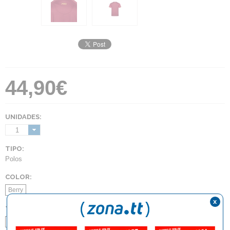
44,90€
UNIDADES:
1
TIPO:
Polos
COLOR:
Berry
x
TALLA:
152
XS
S
M
L
XL
2XL
3XL