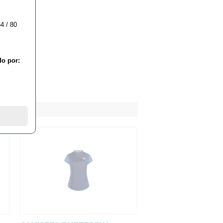
4 / 80
do por: