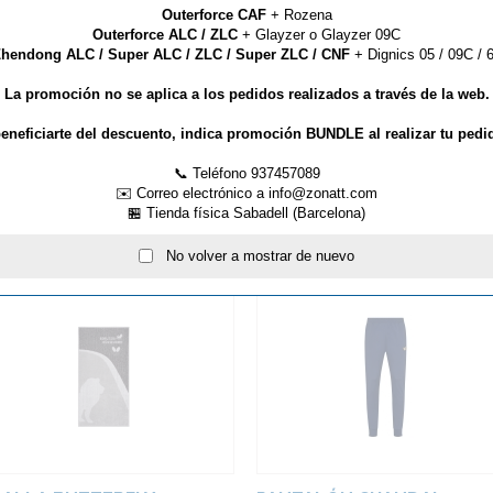
Outerforce CAF
+ Rozena
Outerforce ALC / ZLC
+ Glayzer o Glayzer 09C
 par que sencillo, los materiales
hendong ALC / Super ALC / ZLC / Super ZLC / CNF
+ Dignics 05 / 09C / 6
e indiferente.
La promoción no se aplica a los pedidos realizados a través de la web.
e para los clubs, es la
tanto en hombre, mujer y junior.
eneficiarte del descuento, indica promoción BUNDLE al realizar tu pedi
📞 Teléfono 937457089
✉️ Correo electrónico a info@zonatt.com
🏪 Tienda física Sabadell (Barcelona)
ARTÍCULOS QUE TE PUEDEN INTERESAR...
No volver a mostrar de nuevo