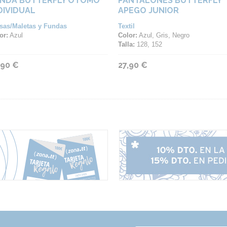
NDA BUTTERFLY OTOMO
PANTALONES BUTTERFLY
DIVIDUAL
APEGO JUNIOR
sas/Maletas y Fundas
Textil
or:
Azul
Color:
Azul, Gris, Negro
Talla:
128, 152
,90 €
27,90 €