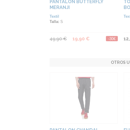
PANTALÓN BUTTERFLY
TO
MERANJI
BO
Textil
Text
Talla:
S
49,90 €
19,90 €
12
-30€
OTROS U