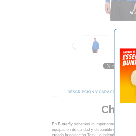
DESCRIPCIÓN Y CARACTERÍSTICA
Chaque
En Butterfly sabemos lo importante que es para
equipación de calidad y disponible durante var
creado la colección Tosy , cubriendo al 100% 