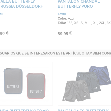
ALLA BUTTERFLY
PANTALÓN CHANDAL
RUSSIA DÜSSELDORF
BUTTERFLY PURO
il
Textil
Color:
Azul
Talla:
152, XS, S, M, L, XL, 2XL, 3XL, 4
,90 €
59,95 €
SUARIOS QUE SE INTERESARON ESTE ARTÍCULO TAMBIÉN COMP