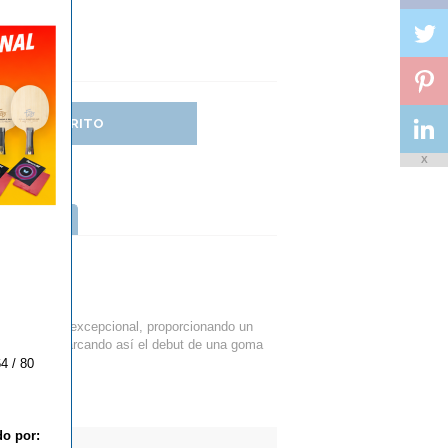
DIR AL CARRITO
X
TTERFLY
iobrabilidad excepcional, proporcionando un
an alcance, marcando así el debut de una goma
4 / 80
do por: