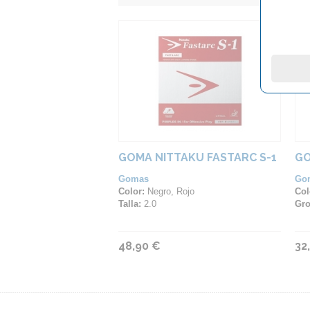
GOMA NITTAKU FASTARC S-1
GO
Gomas
Go
Color:
Negro, Rojo
Col
Talla:
2.0
Gro
48,90 €
32