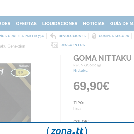
ADES
OFERTAS
LIQUIDACIONES
NOTICIAS
GUÍA DE M
ÍOS GRATIS A PARTIR 75€
DEVOLUCIONES
COMPRA SEGURA
DESCUENTOS
aku Genextion
GOMA NITTAKU
Ref. NIGO000151
Nittaku
69,90€
TIPO:
Lisas
COLOR:
Negro
Rojo