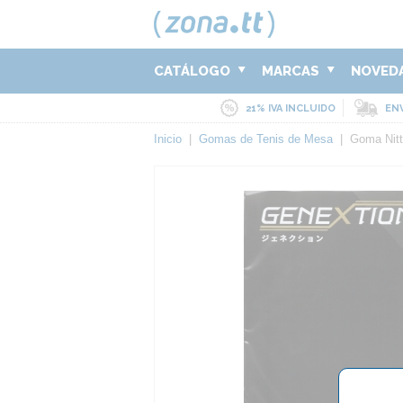
CATÁLOGO
MARCAS
NOVED
21% IVA INCLUIDO
ENV
Inicio
|
Gomas de Tenis de Mesa
|
Goma Nitt