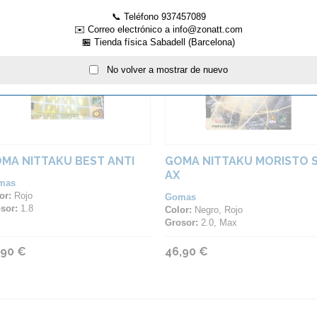
📞 Teléfono 937457089
✉️ Correo electrónico a info@zonatt.com
🏪 Tienda física Sabadell (Barcelona)
No volver a mostrar de nuevo
MA NITTAKU BEST ANTI
GOMA NITTAKU MORISTO 
AX
mas
or:
Rojo
Gomas
sor:
1.8
Color:
Negro, Rojo
Grosor:
2.0, Max
,90 €
46,90 €