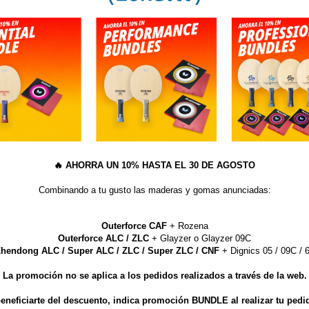
GROSOR:
2.0
AÑA
S
TE GUSTAN LOS PICOS? NUEVAS IMPARTIAL DE BU
🔥
AHORRA UN 10% HASTA EL 30 DE AGOSTO
Goma Nittaku Genextion
Combinando a tu gusto las maderas y gomas anunciadas:
ar peloteos intensos típicos de las gomas más duras y también ofrece una man
Outerforce CAF
+ Rozena
e un agarre firme de la pelota, lo que permite realizar golpes precisos de gr
Outerforce ALC / ZLC
+ Glayzer o Glayzer 09C
la próxima generación.
hendong ALC / Super ALC / ZLC / Super ZLC / CNF
+ Dignics 05 / 09C / 6
La promoción no se aplica a los pedidos realizados a través de la web.
eneficiarte del descuento, indica promoción BUNDLE al realizar tu pedi
ARTÍCULOS QUE TE PUEDEN INTERESAR...