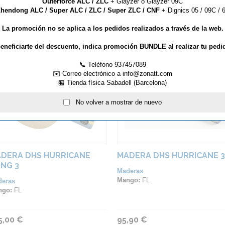
Outerforce ALC / ZLC
+ Glayzer o Glayzer 09C
hendong ALC / Super ALC / ZLC / Super ZLC / CNF
+ Dignics 05 / 09C / 6
La promoción no se aplica a los pedidos realizados a través de la web.
ARTÍCULOS QUE TE PUEDEN INTERESAR...
eneficiarte del descuento, indica promoción BUNDLE al realizar tu pedi
📞 Teléfono 937457089
✉️ Correo electrónico a info@zonatt.com
🏪 Tienda física Sabadell (Barcelona)
No volver a mostrar de nuevo
DERA DHS HURRICANE
MADERA DHS HURRICANE 3
NG 3
Maderas
Mango:
FL
deras
ngo:
FL
5,00 €
95,90 €