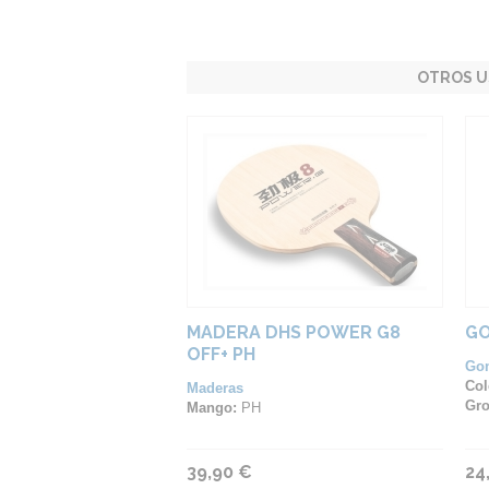
OTROS U
MADERA DHS POWER G8
GO
OFF+ PH
Go
Col
Maderas
Gro
Mango:
PH
39,90 €
24