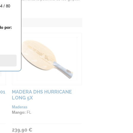
4 / 80
do por:
01
MADERA DHS HURRICANE
LONG 5X
Maderas
Mango:
FL
239,90 €