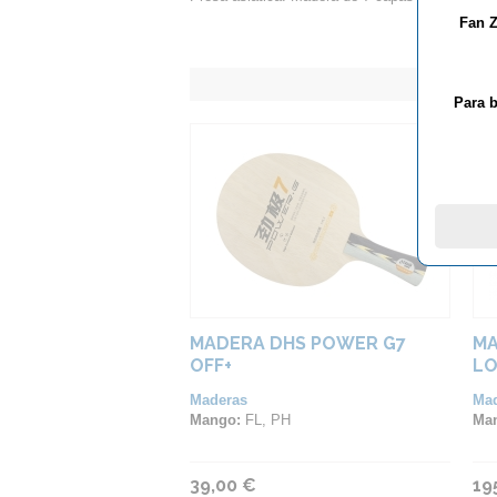
Fan Z
Para b
MADERA DHS POWER G7
MA
OFF+
LO
Maderas
Ma
Mango:
FL, PH
Ma
39,00 €
19