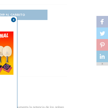
DIR AL CARRITO
x
X
?
PH
especial que aumenta la potencia de los golpes.