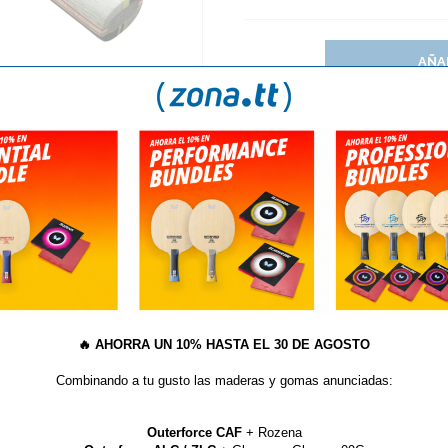
AÑA
S
¿QUÉ ESTILO DE MANGO DE RAQUETA DEBO ELEGIR
🔥
AHORRA UN 10% HASTA EL 30 DE AGOSTO
adera DHS Power G7 OFF+ 
Combinando a tu gusto las maderas y gomas anunciadas:
Outerforce CAF
+ Rozena
ía y potencia increíble. La superficie exterior está lacada con una técnica 