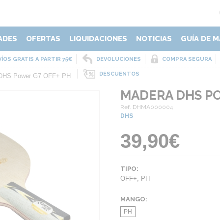
ADES
OFERTAS
LIQUIDACIONES
NOTICIAS
GUÍA DE M
ÍOS GRATIS A PARTIR 75€
DEVOLUCIONES
COMPRA SEGURA
DESCUENTOS
DHS Power G7 OFF+ PH
MADERA DHS PO
Ref. DHMA000004
DHS
39,90€
TIPO:
OFF+
,
PH
MANGO:
PH