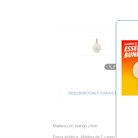
DESCRIPCIÓN Y CARACTERÍSTICA
M
Madera con mango chino
Presa asiática. Madera de 7 capas con una energ