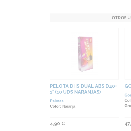
OTROS U
PELOTA DHS DUAL ABS D40+
GO
1* (10 UDS NARANJAS)
Go
Col
Pelotas
Gro
Color:
Naranja
4,90 €
47