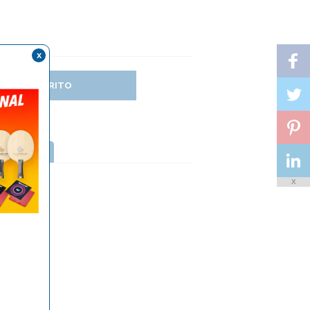
x
DIR AL CARRITO
TTERFLY
X
I