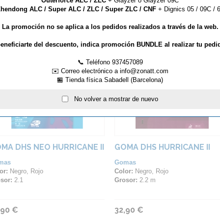
Outerforce ALC / ZLC
+ Glayzer o Glayzer 09C
hendong ALC / Super ALC / ZLC / Super ZLC / CNF
+ Dignics 05 / 09C / 6
La promoción no se aplica a los pedidos realizados a través de la web.
ARTÍCULOS QUE TE PUEDEN INTERESAR...
eneficiarte del descuento, indica promoción BUNDLE al realizar tu pedi
📞 Teléfono 937457089
✉️ Correo electrónico a info@zonatt.com
🏪 Tienda física Sabadell (Barcelona)
No volver a mostrar de nuevo
MA DHS NEO HURRICANE II
GOMA DHS HURRICANE II
mas
Gomas
or:
Negro, Rojo
Color:
Negro, Rojo
sor:
2.1
Grosor:
2.2 m
,90 €
32,90 €