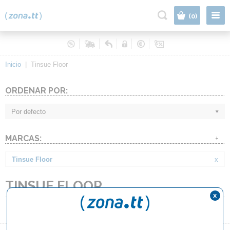
|
(0)
Inicio
|
Tinsue Floor
ORDENAR POR:
Por defecto
MARCAS:
+
Tinsue Floor
x
TINSUE FLOOR
x