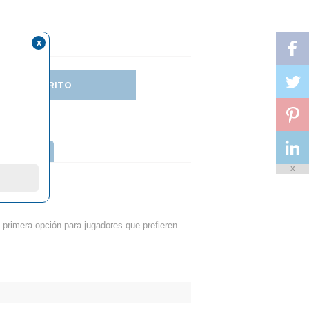
x
DIR AL CARRITO
TTERFLY
X
 primera opción para jugadores que prefieren