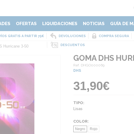
ADES
OFERTAS
LIQUIDACIONES
NOTICIAS
GUÍA DE M
ÍOS GRATIS A PARTIR 75€
DEVOLUCIONES
COMPRA SEGURA
DESCUENTOS
 Hurricane 3-50
GOMA DHS HURR
Ref. DHGO000069
DHS
31,90€
TIPO:
Lisas
COLOR:
Negro
Rojo