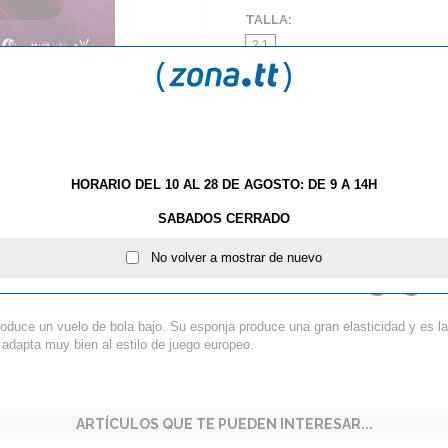
TALLA:
2.1
AÑA
HORARIO DEL 10 AL 28 DE AGOSTO: DE 9 A 14H
SABADOS CERRADO
S
TE GUSTAN LOS PICOS? NUEVAS IMPARTIAL DE BU
No volver a mostrar de nuevo
Goma DHS Hurricane 3-50
duce un vuelo de bola bajo. Su esponja produce una gran elasticidad y es la
e adapta muy bien al estilo de juego europeo.
ARTÍCULOS QUE TE PUEDEN INTERESAR...