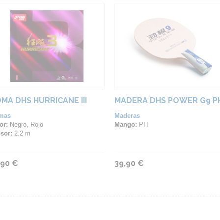
MA DHS HURRICANE III
MADERA DHS POWER G9 P
mas
Maderas
or:
Negro, Rojo
Mango:
PH
sor:
2.2 m
,90 €
39,90 €