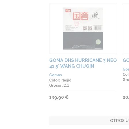
GOMA DHS HURRICANE 3 NEO
GO
41.5' WANG CHUQIN
Go
Col
Gomas
Gro
Color:
Negro
Grosor:
2.1
139,90 €
20
OTROS U