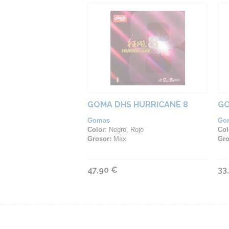
GOMA DHS HURRICANE 8
GO
Gomas
Go
Color:
Negro, Rojo
Col
Grosor:
Max
Gro
47,90 €
33