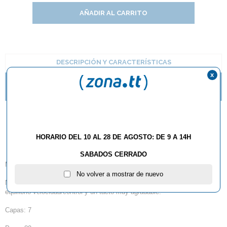
AÑADIR AL CARRITO
DESCRIPCIÓN Y CARACTERÍSTICAS
x
¿QUÉ ESTILO DE MANGO DE RAQUETA DEBO
ELEGIR?
Madera DHS Power G9
PH
HORARIO DEL 10 AL 28 DE AGOSTO: DE 9 A 14H
SABADOS CERRADO
Madera con mango chino
No volver a mostrar de nuevo
Nueva madera DHS de mango chino y de 7 capas con un excepcional
equilibrio velocidad/control y un tacto muy agradable.
Capas: 7