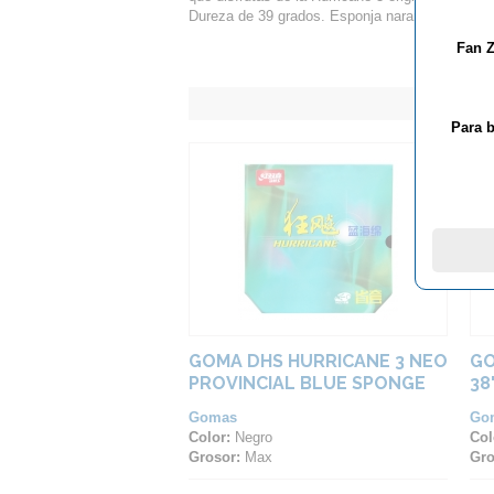
Dureza de 39 grados. Esponja naranja.
Fan Z
Para b
GOMA DHS HURRICANE 3 NEO
GO
PROVINCIAL BLUE SPONGE
38
41
Gomas
Go
Color:
Negro
Col
Grosor:
Max
Gro