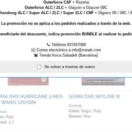
Outerforce CAF
+ Rozena
Outerforce ALC / ZLC
+ Glayzer o Glayzer 09C
hendong ALC / Super ALC / ZLC / Super ZLC / CNF
+ Dignics 05 / 09C / 6
La promoción no se aplica a los pedidos realizados a través de la web.
ARTÍCULOS QUE TE PUEDEN INTERESAR...
eneficiarte del descuento, indica promoción BUNDLE al realizar tu pedi
📞 Teléfono 937457089
✉️ Correo electrónico a info@zonatt.com
🏪 Tienda física Sabadell (Barcelona)
No volver a mostrar de nuevo
MA DHS HURRICANE 3 NEO
GOMA DHS SKYLINE III
' WANG CHUQIN
Gomas
Color:
Negro, Rojo
mas
Grosor:
Max
or:
Rojo
sor:
2.1