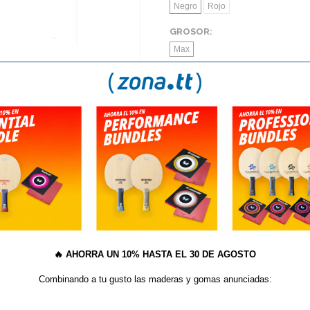
Negro
Rojo
GROSOR:
Max
AÑA
S
TE GUSTAN LOS PICOS? NUEVAS IMPARTIAL DE BU
S Hurricane 3 National Edi
🔥
AHORRA UN 10% HASTA EL 30 DE AGOSTO
Combinando a tu gusto las maderas y gomas anunciadas:
sponible. Con la versión National,
(
*
) Este artículo no admite descu
tos, control y velocidad. Todo lo
 amplificado por un gran margen.