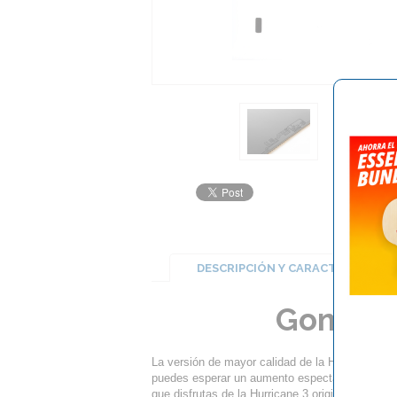
DESCRIPCIÓN Y CARACTERÍSTICA
Goma DH
La versión de mayor calidad de la Hurricane 3 di
puedes esperar un aumento espectacular en efec
que disfrutas de la Hurricane 3 original ha sido