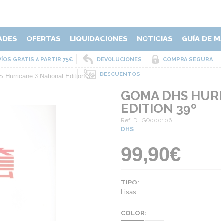
ADES
OFERTAS
LIQUIDACIONES
NOTICIAS
GUÍA DE M
ÍOS GRATIS A PARTIR 75€
DEVOLUCIONES
COMPRA SEGURA
DESCUENTOS
Hurricane 3 National Edition 39º
GOMA DHS HURR
EDITION 39º
Ref. DHGO000106
DHS
99,90€
TIPO:
Lisas
COLOR: