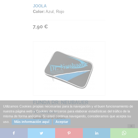
JOOLA
Color:
Azul, Rojo
7,90 €
FUNDA DR. NEUBAUER
Utilizamos Cookies propias necesarias para la navegación y el buen funcionamiento de
nuestra página web y Cookies de terceros para elaborar estadísticas del tráfico de la
Dr. Neubauer
misma de forma anónima. Si usted continua navegando, consideramos que acepta su
Color:
Azul-Negro
uso.
Más información aquí
Aceptar
X
9,90 €