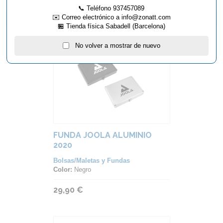
📞 Teléfono 937457089
✉️ Correo electrónico a info@zonatt.com
ARTÍCULOS QUE TE PUEDEN INTERESAR...
🏪 Tienda física Sabadell (Barcelona)
No volver a mostrar de nuevo
FUNDA JOOLA ALUMINIO
2020
Bolsas/Maletas y Fundas
Color:
Negro
29,90 €