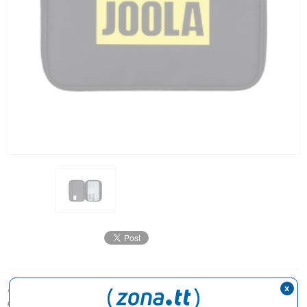
23,90€
x