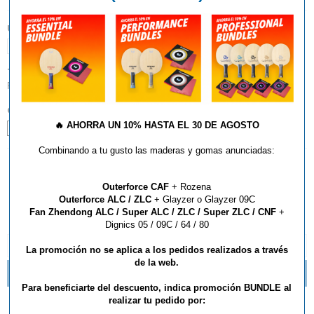
UNIDADES:
1
TIPO:
Fundas
COLOR:
🔥
AHORRA UN 10% HASTA EL 30 DE AGOSTO
Amarillo
Combinando a tu gusto las maderas y gomas anunciadas:
AÑADIR AL CARRITO
Outerforce CAF
+ Rozena
Outerforce ALC / ZLC
+ Glayzer o Glayzer 09C
Fan Zhendong ALC / Super ALC / ZLC / Super ZLC / CNF
+
Dignics 05 / 09C / 64 / 80
DESCRIPCIÓN Y CARACTERÍSTICAS
La promoción no se aplica a los pedidos realizados a través
de la web.
NUEVOS MODELOS DE BOLSAS STANFLY
Para beneficiarte del descuento, indica promoción BUNDLE al
realizar tu pedido por: