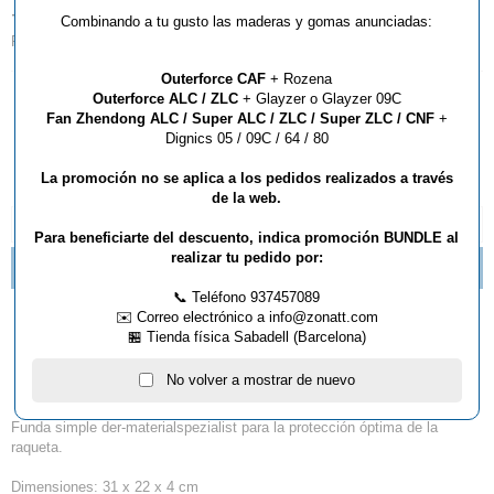
TIPO:
Combinando a tu gusto las maderas y gomas anunciadas:
Fundas
Outerforce CAF
+ Rozena
Outerforce ALC / ZLC
+ Glayzer o Glayzer 09C
AÑADIR AL CARRITO
Fan Zhendong ALC / Super ALC / ZLC / Super ZLC / CNF
+
Dignics 05 / 09C / 64 / 80
La promoción no se aplica a los pedidos realizados a través
de la web.
DESCRIPCIÓN Y CARACTERÍSTICAS
Para beneficiarte del descuento, indica promoción BUNDLE al
realizar tu pedido por:
NUEVOS MODELOS DE BOLSAS STANFLY
📞 Teléfono 937457089
✉️ Correo electrónico a info@zonatt.com
Funda der-
🏪 Tienda física Sabadell (Barcelona)
materialspezialist
No volver a mostrar de nuevo
Funda simple der-materialspezialist para la protección óptima de la
raqueta.
Dimensiones: 31 x 22 x 4 cm