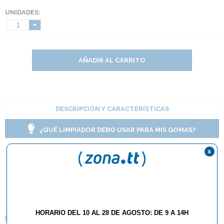
UNIDADES:
1
AÑADIR AL CARRITO
DESCRIPCIÓN Y CARACTERÍSTICAS
¿QUÉ LIMPIADOR DEBO USAR PARA MIS GOMAS?
x
Limpiador der-
materialspezialist Pro
Anti Clean
HORARIO DEL 10 AL 28 DE AGOSTO: DE 9 A 14H
Limpiador der-materialspezialist PRO ANTI CLEAN de 50ml.