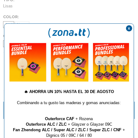
Lisas
COLOR:
Azul
Negro
x
GROSOR:
Max
AÑADIR AL CARRITO
🔥
AHORRA UN 10% HASTA EL 30 DE AGOSTO
DESCRIPCIÓN Y CARACTERÍSTICAS
Combinando a tu gusto las maderas y gomas anunciadas:
TE GUSTAN LOS PICOS? NUEVAS IMPARTIAL DE
BUTTERFLY
Outerforce CAF
+ Rozena
Outerforce ALC / ZLC
+ Glayzer o Glayzer 09C
Goma XIOM Vega Korea
Fan Zhendong ALC / Super ALC / ZLC / Super ZLC / CNF
+
Dignics 05 / 09C / 64 / 80