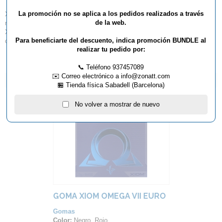
La promoción no se aplica a los pedidos realizados a través
Xiom Vega Korea es la favorita de los jugadores que prefieren un juego
de la web.
más suave y controlado con énfasis en el efecto y el sonido de clic,
Xiom Vega Korea ofrece menos velocidad y más control en comparación
Para beneficiarte del descuento, indica promoción BUNDLE al
con Xiom Vega Pro.
realizar tu pedido por:
📞 Teléfono 937457089
✉️ Correo electrónico a info@zonatt.com
ARTÍCULOS QUE TE PUEDEN INTERESAR...
🏪 Tienda física Sabadell (Barcelona)
No volver a mostrar de nuevo
GOMA XIOM OMEGA VII EURO
Gomas
Color:
Negro, Rojo