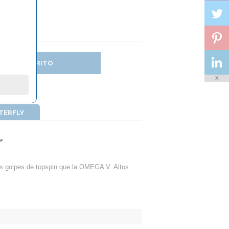
DIR AL CARRITO
X
TTERFLY
r
s golpes de topspin que la OMEGA V. Altos