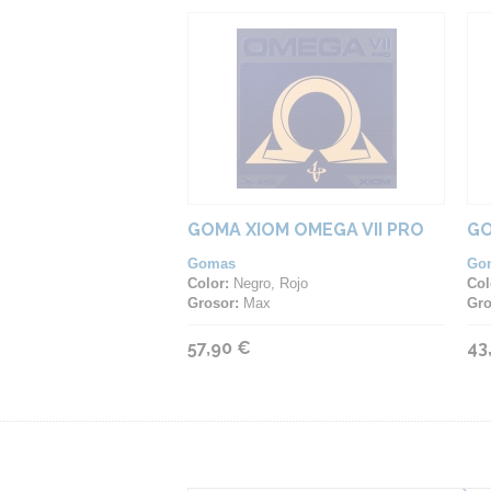
GOMA XIOM OMEGA VII PRO
GO
Gomas
Go
Color:
Negro, Rojo
Col
Grosor:
Max
Gro
57,90 €
43