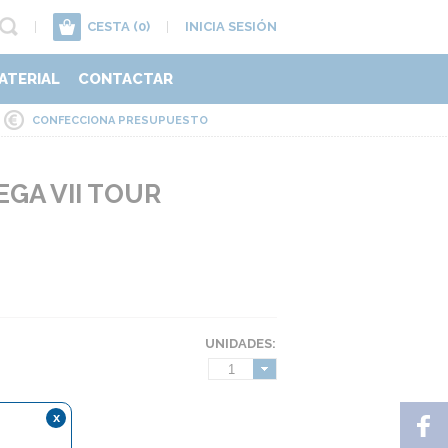
|
CESTA
(0)
|
INICIA SESIÓN
ATERIAL
CONTACTAR
CONFECCIONA PRESUPUESTO
GA VII TOUR
UNIDADES:
1
x