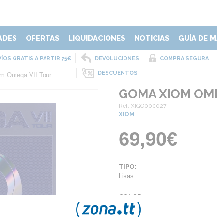
ADES
OFERTAS
LIQUIDACIONES
NOTICIAS
GUÍA DE M
ÍOS GRATIS A PARTIR 75€
DEVOLUCIONES
COMPRA SEGURA
DESCUENTOS
m Omega VII Tour
GOMA XIOM OME
Ref. XIGO000027
XIOM
69,90€
TIPO:
Lisas
COLOR:
Negro
Rojo