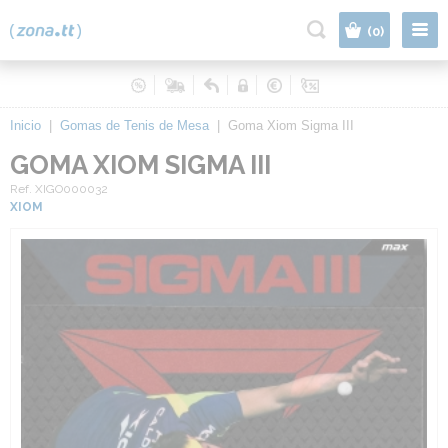
|
(0)
Inicio
|
Gomas de Tenis de Mesa
|
Goma Xiom Sigma III
GOMA XIOM SIGMA III
Ref. XIGO000032
XIOM