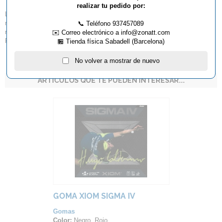
realizar tu pedido por:
La edición Hugo Calderano de la goma Xiom Sigma III. La Sigma III tiene
mejor control en comparación con la versión Sigma IV y está
📞 Teléfono 937457089
recomendada para jugadores que requieren más precisión en su juego.
✉️ Correo electrónico a info@zonatt.com
Fabricada en Alemania.
🏪 Tienda física Sabadell (Barcelona)
No volver a mostrar de nuevo
ARTÍCULOS QUE TE PUEDEN INTERESAR...
GOMA XIOM SIGMA IV
Gomas
Color:
Negro, Rojo