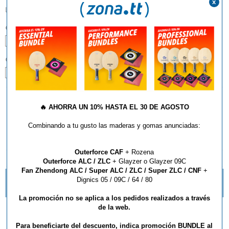
x
Lisas
COLOR:
Negro
Rojo
GROSOR:
Max
🔥
AHORRA UN 10% HASTA EL 30 DE AGOSTO
AÑADIR AL CARRITO
Combinando a tu gusto las maderas y gomas anunciadas:
Outerforce CAF
+ Rozena
DESCRIPCIÓN Y CARACTERÍSTICAS
Outerforce ALC / ZLC
+ Glayzer o Glayzer 09C
Fan Zhendong ALC / Super ALC / ZLC / Super ZLC / CNF
+
Dignics 05 / 09C / 64 / 80
TE GUSTAN LOS PICOS? NUEVAS IMPARTIAL DE
BUTTERFLY
La promoción no se aplica a los pedidos realizados a través
de la web.
Goma Xiom Sigma III
Para beneficiarte del descuento, indica promoción BUNDLE al