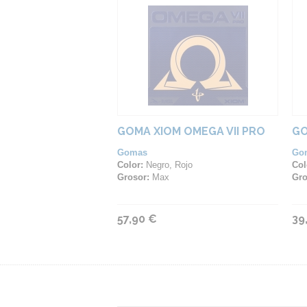
GOMA XIOM OMEGA VII PRO
GO
Gomas
Go
Color:
Negro, Rojo
Col
Grosor:
Max
Gro
57,90 €
39