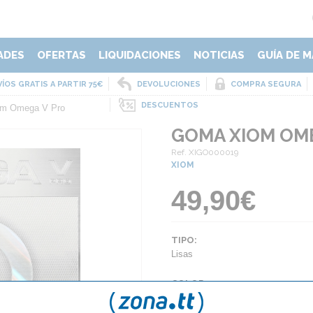
ADES
OFERTAS
LIQUIDACIONES
NOTICIAS
GUÍA DE M
ÍOS GRATIS A PARTIR 75€
DEVOLUCIONES
COMPRA SEGURA
DESCUENTOS
m Omega V Pro
GOMA XIOM OM
Ref. XIGO000019
XIOM
49,90€
TIPO:
Lisas
COLOR:
Negro
Rojo