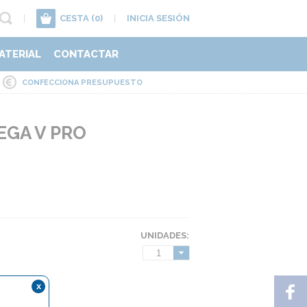
|
CESTA
(0)
|
INICIA SESIÓN
ATERIAL
CONTACTAR
CONFECCIONA PRESUPUESTO
EGA V PRO
UNIDADES:
1
x