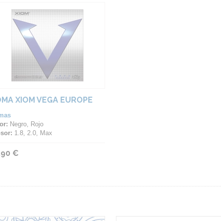
MA XIOM VEGA EUROPE
mas
or:
Negro, Rojo
sor:
1.8, 2.0, Max
,90 €