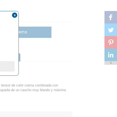
x
DIR AL CARRITO
TTERFLY
X
a tensor de color crema combinada con
búsqueda de un caucho muy blando y máxima