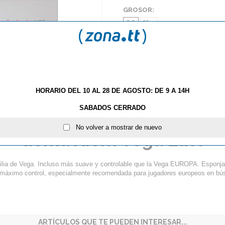
GROSOR:
2.0
Max
AÑA
HORARIO DEL 10 AL 28 DE AGOSTO: DE 9 A 14H
SABADOS CERRADO
S
TE GUSTAN LOS PICOS? NUEVAS IMPARTIAL DE BU
No volver a mostrar de nuevo
Goma Xiom Vega Elite
ilia de Vega. Incluso más suave y controlable que la Vega EUROPA. Esponj
y máximo control, especialmente recomendada para jugadores europeos en 
ARTÍCULOS QUE TE PUEDEN INTERESAR...