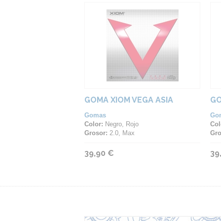
GOMA XIOM VEGA ASIA
GO
Gomas
Go
Color:
Negro, Rojo
Col
Grosor:
2.0, Max
Gro
39,90 €
39