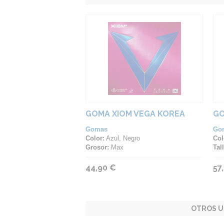
GOMA XIOM VEGA KOREA
GO
Gomas
Go
Color:
Azul, Negro
Col
Grosor:
Max
Tall
44,90 €
57
OTROS U