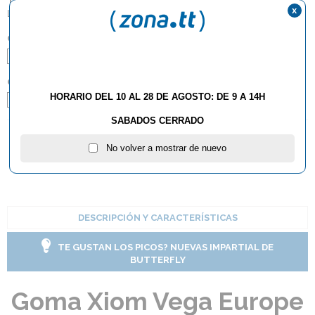
x
Lisas
COLOR:
Negro
Rojo
GROSOR:
HORARIO DEL 10 AL 28 DE AGOSTO: DE 9 A 14H
1.8
2.0
Max
SABADOS CERRADO
No volver a mostrar de nuevo
AÑADIR AL CARRITO
DESCRIPCIÓN Y CARACTERÍSTICAS
TE GUSTAN LOS PICOS? NUEVAS IMPARTIAL DE
BUTTERFLY
Goma Xiom Vega Europe