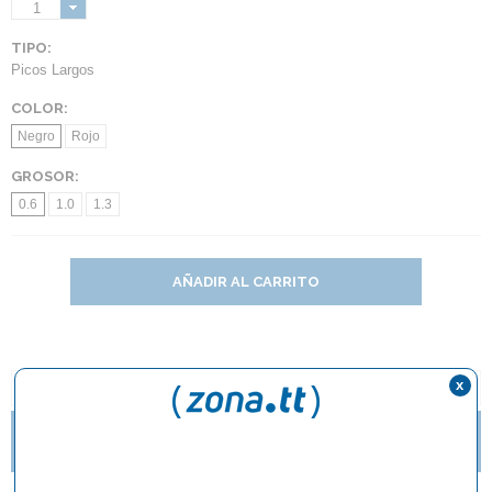
1
TIPO:
Picos Largos
COLOR:
Negro
Rojo
GROSOR:
0.6
1.0
1.3
AÑADIR AL CARRITO
x
DESCRIPCIÓN Y CARACTERÍSTICAS
TE GUSTAN LOS PICOS? NUEVAS IMPARTIAL DE
BUTTERFLY