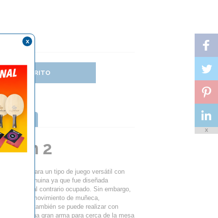
x
DIR AL CARRITO
TTERFLY
X
mium 2
ferencia para un tipo de juego versátil con
a mejora genuina ya que fue diseñada
o mantendrán al contrario ocupado. Sin embargo,
n un simple movimiento de muñeca,
el servicio, también se puede realizar con
EMIUM 2 es una gran arma para cerca de la mesa