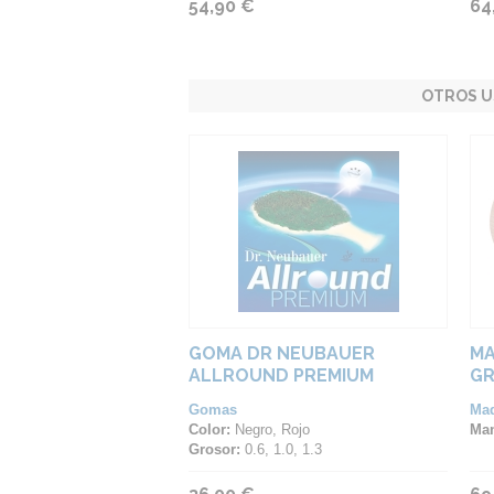
54,90 €
64
OTROS U
GOMA DR NEUBAUER
MA
ALLROUND PREMIUM
GR
Gomas
Ma
Color:
Negro, Rojo
Ma
Grosor:
0.6, 1.0, 1.3