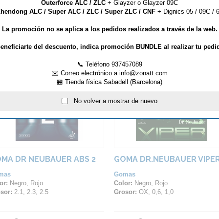
Outerforce ALC / ZLC
+ Glayzer o Glayzer 09C
sponible a partir de ahora con las siguientes opciones de espesor de esponja:
hendong ALC / Super ALC / ZLC / Super ZLC / CNF
+ Dignics 05 / 09C / 6
La promoción no se aplica a los pedidos realizados a través de la web.
ARTÍCULOS QUE TE PUEDEN INTERESAR...
eneficiarte del descuento, indica promoción BUNDLE al realizar tu pedi
📞 Teléfono 937457089
✉️ Correo electrónico a info@zonatt.com
🏪 Tienda física Sabadell (Barcelona)
No volver a mostrar de nuevo
MA DR NEUBAUER ABS 2
GOMA DR.NEUBAUER VIPE
mas
Gomas
or:
Negro, Rojo
Color:
Negro, Rojo
sor:
2.1, 2.3, 2.5
Grosor:
OX, 0,6, 1,0