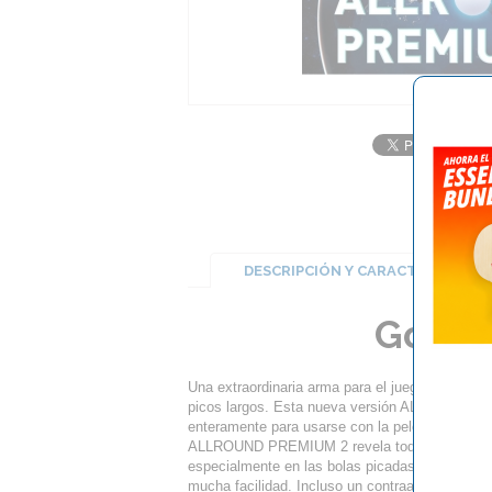
DESCRIPCIÓN Y CARACTERÍSTICA
Goma 
Una extraordinaria arma para el juego Allround
picos largos. Esta nueva versión ALLROUND PR
enteramente para usarse con la pelota de plásti
ALLROUND PREMIUM 2 revela todo su potencial 
especialmente en las bolas picadas. Pasar por e
mucha facilidad. Incluso un contraataque ante