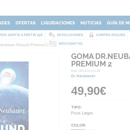
ADES
OFERTAS
LIQUIDACIONES
NOTICIAS
GUÍA DE M
ÍOS GRATIS A PARTIR 75€
DEVOLUCIONES
COMPRA SEGURA
DESCUENTOS
eubauer Allround Premium 2
GOMA DR.NEUB
PREMIUM 2
Ref. DRGO000128
Dr. Neubauer
49,90€
TIPO:
Picos Largos
COLOR: