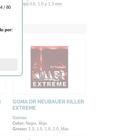
 OX (sin esponja) 0.6, 1.0 y 1.3 mm
4 / 80
do por:
R
GOMA DR NEUBAUER KILLER
EXTREME
Gomas
Color:
Negro, Rojo
Grosor:
1.3, 1.5, 1.8, 2.0, Max