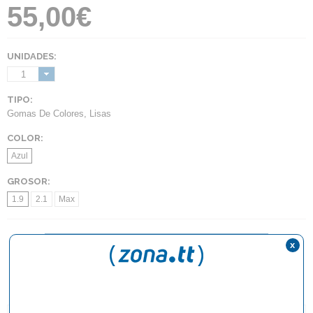
55,00€
UNIDADES:
1
TIPO:
Gomas De Colores
,
Lisas
COLOR:
Azul
GROSOR:
1.9
2.1
Max
x
AÑADIR AL CARRITO