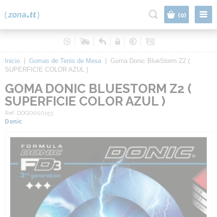
|
(0)
Inicio
|
Gomas de Tenis de Mesa
|
Goma Donic BlueStorm Z2 (
SUPERFICIE COLOR AZUL )
GOMA DONIC BLUESTORM Z2 (
SUPERFICIE COLOR AZUL )
Ref. DOGO000153
Donic