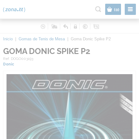
|
(0)
Inicio
|
Gomas de Tenis de Mesa
|
Goma Donic Spike P2
GOMA DONIC SPIKE P2
Ref. DOGO003193
Donic