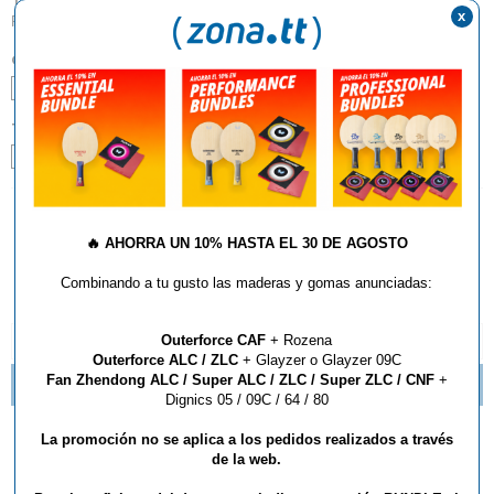
x
Picos Largos
COLOR:
Negro
Rojo
TALLA:
0.0
0.5
1.2
AÑADIR AL CARRITO
🔥
AHORRA UN 10% HASTA EL 30 DE AGOSTO
Combinando a tu gusto las maderas y gomas anunciadas:
Outerforce CAF
+ Rozena
DESCRIPCIÓN Y CARACTERÍSTICAS
Outerforce ALC / ZLC
+ Glayzer o Glayzer 09C
Fan Zhendong ALC / Super ALC / ZLC / Super ZLC / CNF
+
MADERAS DONIC EN LIQUIDACION
Dignics 05 / 09C / 64 / 80
Goma Donic Spike P2
La promoción no se aplica a los pedidos realizados a través
de la web.