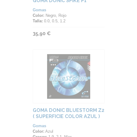
GOMA DONIC SPIKE P1
Gomas
Color:
Negro, Rojo
Talla:
0.0, 0.5, 1.2
35,90 €
GOMA DONIC BLUESTORM Z2
( SUPERFICIE COLOR AZUL )
Gomas
Color:
Azul
Grosor:
1.9, 2.1, Max