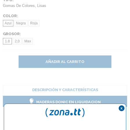
Gomas De Colores
,
Lisas
COLOR:
Azul
Negra
Roja
GROSOR:
1.8
2.0
Max
AÑADIR AL CARRITO
DESCRIPCIÓN Y CARACTERÍSTICAS
MADERAS DONIC EN LIQUIDACION
x
Goma Donic Bluefire M2