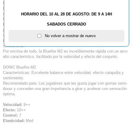
El milagro azul
Bluefire M2 DONIC es un desarrollo completamente nuevo que aporta un
caucho con gran velocidad.
HORARIO DEL 10 AL 28 DE AGOSTO: DE 9 A 14H
Una nueva generación de alta tecnología para la contrastada Fórmula
SABADOS CERRADO
FD3-technology se ha desarrollado como resultado de la combinación
perfecta de la esponja azul porosa, con una goma cuya superficie tiene
un grip extremo.
No volver a mostrar de nuevo
La estructura del pico interior es largo y fino, lo que aporta un sentimiento
sensacional.
Por encima de todo, la Bluefire M2 es increíblemente rápida con un arco
alto característico, facilitado por la velocidad y efecto del conjunto.
DONIC Bluefire M2
Características: Excelente balance entre velocidad, efecto catapulta y
sentimiento.
Recomendado para: Los jugadores que les gusta jugar con gomas semi-
duras y conceden una gran importancia a girar y acelerar con sensación
óptima.
Velocidad:
9++
Efecto:
10++
Control:
7
Elasticidad:
Med