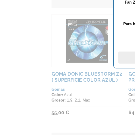
Fan Z
Para b
GOMA DONIC BLUESTORM Z2
GO
( SUPERFICIE COLOR AZUL )
P
Gomas
Go
Color:
Azul
Col
Grosor:
1.9, 2.1, Max
Gro
55,00 €
64