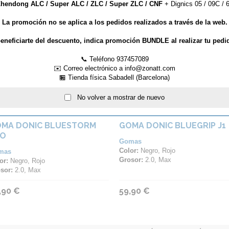
hendong ALC / Super ALC / ZLC / Super ZLC / CNF
+ Dignics 05 / 09C / 6
ARTÍCULOS QUE TE PUEDEN INTERESAR...
La promoción no se aplica a los pedidos realizados a través de la web.
eneficiarte del descuento, indica promoción BUNDLE al realizar tu pedi
📞 Teléfono 937457089
✉️ Correo electrónico a info@zonatt.com
🏪 Tienda física Sabadell (Barcelona)
No volver a mostrar de nuevo
MA DONIC BLUESTORM
GOMA DONIC BLUEGRIP J1
RO
Gomas
Color:
Negro, Rojo
mas
Grosor:
2.0, Max
or:
Negro, Rojo
sor:
2.0, Max
,90 €
59,90 €