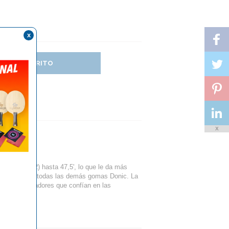
x
DIR AL CARRITO
X
 por 50' (A2) hasta 47,5', lo que le da más
diferente de todas las demás gomas Donic. La
ta para jugadores que confían en las