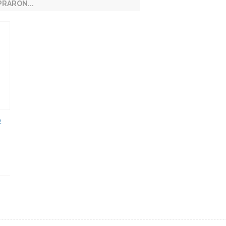
RARON...
2