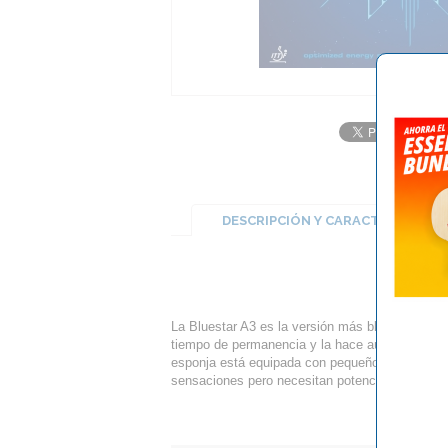
DESCRIPCIÓN Y CARACTERÍSTICA
La Bluestar A3 es la versión más blanda de las 
tiempo de permanencia y la hace aún menos ráp
esponja está equipada con pequeños poros y ha
sensaciones pero necesitan potencia adicional 