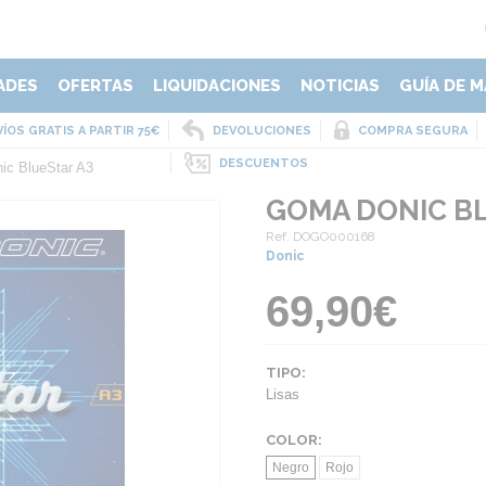
ADES
OFERTAS
LIQUIDACIONES
NOTICIAS
GUÍA DE M
ÍOS GRATIS A PARTIR 75€
DEVOLUCIONES
COMPRA SEGURA
DESCUENTOS
ic BlueStar A3
GOMA DONIC BL
Ref. DOGO000168
Donic
69,90€
TIPO:
Lisas
COLOR:
Negro
Rojo